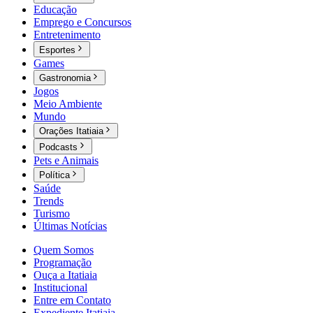
Educação
Emprego e Concursos
Entretenimento
Esportes
Games
Gastronomia
Jogos
Meio Ambiente
Mundo
Orações Itatiaia
Podcasts
Pets e Animais
Política
Saúde
Trends
Turismo
Últimas Notícias
Quem Somos
Programação
Ouça a Itatiaia
Institucional
Entre em Contato
Expediente Itatiaia