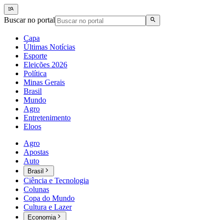
Buscar no portal
Capa
Últimas Notícias
Esporte
Eleições 2026
Política
Minas Gerais
Brasil
Mundo
Agro
Entretenimento
Eloos
Agro
Apostas
Auto
Brasil
Ciência e Tecnologia
Colunas
Copa do Mundo
Cultura e Lazer
Economia