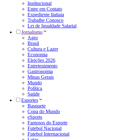
Institucional
Entre em Contato
Expediente Itatiaia
Trabalhe Conosco
Lei de Igualdade Salarial
Jornalismo
Agro
Brasil
Cultura e Lazer
Economia
Eleições 2026
Entretenimento
Gastronomia
Minas Gerais
Mundo
Política
Saúde
Esportes
Basquete
Copa do Mundo
eSports
Famosos do Esporte
Futebol Nacional
Futebol Internacional
Lutas