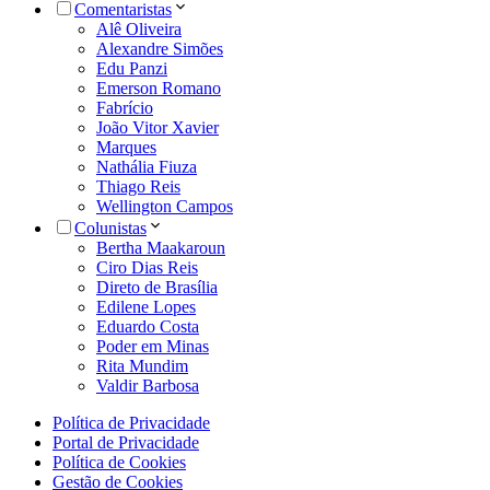
Comentaristas
Alê Oliveira
Alexandre Simões
Edu Panzi
Emerson Romano
Fabrício
João Vitor Xavier
Marques
Nathália Fiuza
Thiago Reis
Wellington Campos
Colunistas
Bertha Maakaroun
Ciro Dias Reis
Direto de Brasília
Edilene Lopes
Eduardo Costa
Poder em Minas
Rita Mundim
Valdir Barbosa
Política de Privacidade
Portal de Privacidade
Política de Cookies
Gestão de Cookies