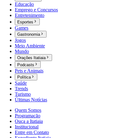
Educação
Emprego e Concursos
Entretenimento
Esportes
Games
Gastronomia
Jogos
Meio Ambiente
Mundo
Orações Itatiaia
Podcasts
Pets e Animais
Política
Saúde
Trends
Turismo
Últimas Notícias
Quem Somos
Programação
Ouça a Itatiaia
Institucional
Entre em Contato
Expediente Itatiaia