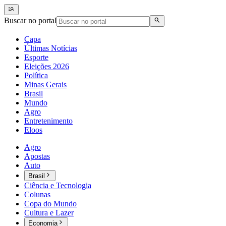
Buscar no portal
Capa
Últimas Notícias
Esporte
Eleições 2026
Política
Minas Gerais
Brasil
Mundo
Agro
Entretenimento
Eloos
Agro
Apostas
Auto
Brasil
Ciência e Tecnologia
Colunas
Copa do Mundo
Cultura e Lazer
Economia