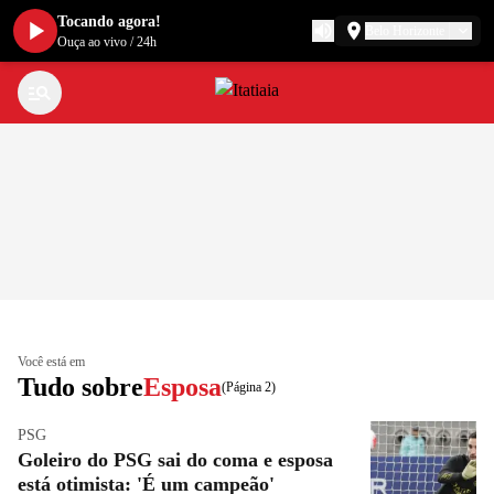
Tocando agora!
Belo Horizonte
Ouça ao vivo
/
24h
Você está em
Tudo sobre
Esposa
(Página 2)
PSG
Goleiro do PSG sai do coma e esposa
está otimista: 'É um campeão'