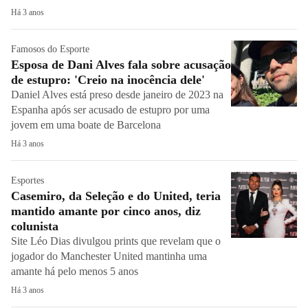
Há 3 anos
Famosos do Esporte
Esposa de Dani Alves fala sobre acusação
de estupro: 'Creio na inocência dele'
Daniel Alves está preso desde janeiro de 2023 na
Espanha após ser acusado de estupro por uma
jovem em uma boate de Barcelona
Há 3 anos
Esportes
Casemiro, da Seleção e do United, teria
mantido amante por cinco anos, diz
colunista
Site Léo Dias divulgou prints que revelam que o
jogador do Manchester United mantinha uma
amante há pelo menos 5 anos
Há 3 anos