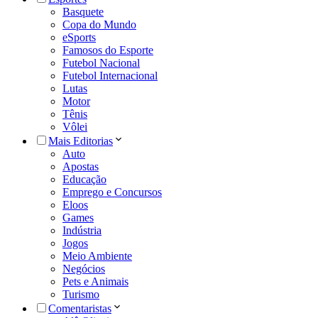
Basquete
Copa do Mundo
eSports
Famosos do Esporte
Futebol Nacional
Futebol Internacional
Lutas
Motor
Tênis
Vôlei
Mais Editorias
Auto
Apostas
Educação
Emprego e Concursos
Eloos
Games
Indústria
Jogos
Meio Ambiente
Negócios
Pets e Animais
Turismo
Comentaristas