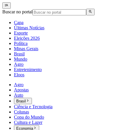
Buscar no portal
Capa
Últimas Notícias
Esporte
Eleições 2026
Política
Minas Gerais
Brasil
Mundo
Agro
Entretenimento
Eloos
Agro
Apostas
Auto
Brasil
Ciência e Tecnologia
Colunas
Copa do Mundo
Cultura e Lazer
Economia