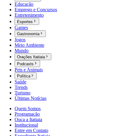
Educação
Emprego e Concursos
Entretenimento
Esportes
Games
Gastronomia
Jogos
Meio Ambiente
Mundo
Orações Itatiaia
Podcasts
Pets e Animais
Política
Saúde
Trends
Turismo
Últimas Notícias
Quem Somos
Programação
Ouça a Itatiaia
Institucional
Entre em Contato
Expediente Itatiaia