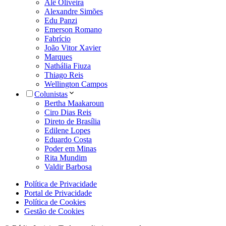
Alê Oliveira
Alexandre Simões
Edu Panzi
Emerson Romano
Fabrício
João Vitor Xavier
Marques
Nathália Fiuza
Thiago Reis
Wellington Campos
Colunistas
Bertha Maakaroun
Ciro Dias Reis
Direto de Brasília
Edilene Lopes
Eduardo Costa
Poder em Minas
Rita Mundim
Valdir Barbosa
Política de Privacidade
Portal de Privacidade
Política de Cookies
Gestão de Cookies