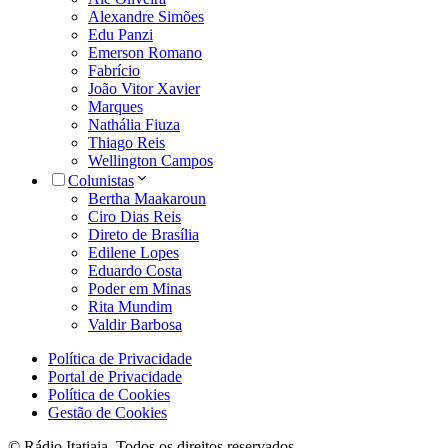
Alexandre Simões
Edu Panzi
Emerson Romano
Fabrício
João Vitor Xavier
Marques
Nathália Fiuza
Thiago Reis
Wellington Campos
Colunistas
Bertha Maakaroun
Ciro Dias Reis
Direto de Brasília
Edilene Lopes
Eduardo Costa
Poder em Minas
Rita Mundim
Valdir Barbosa
Política de Privacidade
Portal de Privacidade
Política de Cookies
Gestão de Cookies
© Rádio Itatiaia. Todos os direitos reservados.