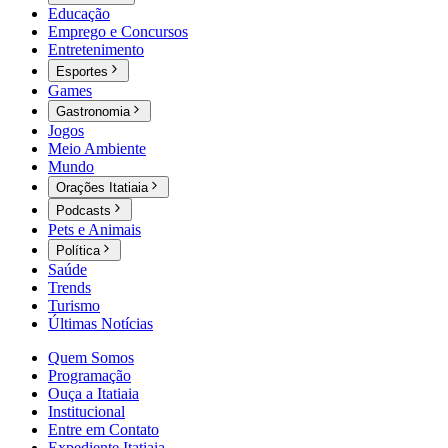
Educação
Emprego e Concursos
Entretenimento
Esportes
Games
Gastronomia
Jogos
Meio Ambiente
Mundo
Orações Itatiaia
Podcasts
Pets e Animais
Política
Saúde
Trends
Turismo
Últimas Notícias
Quem Somos
Programação
Ouça a Itatiaia
Institucional
Entre em Contato
Expediente Itatiaia