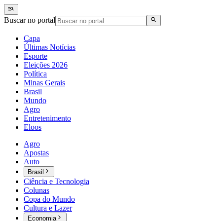
Buscar no portal
Capa
Últimas Notícias
Esporte
Eleições 2026
Política
Minas Gerais
Brasil
Mundo
Agro
Entretenimento
Eloos
Agro
Apostas
Auto
Brasil
Ciência e Tecnologia
Colunas
Copa do Mundo
Cultura e Lazer
Economia