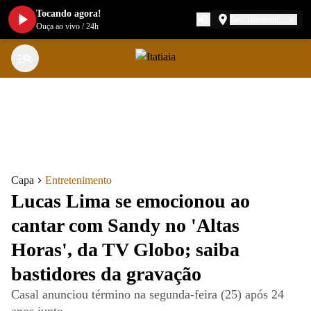
Tocando agora!
Belo Horizonte
Ouça ao vivo
/
24h
Capa
Entretenimento
Lucas Lima se emocionou ao
cantar com Sandy no 'Altas
Horas', da TV Globo; saiba
bastidores da gravação
Casal anunciou término na segunda-feira (25) após 24