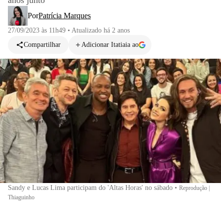
anos junto
Por
Patrícia Marques
27/09/2023 às 11h49
•
Atualizado
há 2 anos
Compartilhar
Adicionar Itatiaia ao
Sandy e Lucas Lima participam do 'Altas Horas' no sábado
•
Reprodução |
Thiaguinho