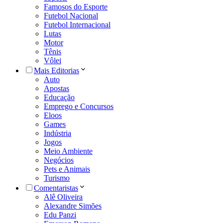
Famosos do Esporte
Futebol Nacional
Futebol Internacional
Lutas
Motor
Tênis
Vôlei
Mais Editorias
Auto
Apostas
Educação
Emprego e Concursos
Eloos
Games
Indústria
Jogos
Meio Ambiente
Negócios
Pets e Animais
Turismo
Comentaristas
Alê Oliveira
Alexandre Simões
Edu Panzi