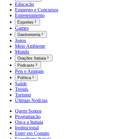
Educação
Emprego e Concursos
Entretenimento
Esportes
Games
Gastronomia
Jogos
Meio Ambiente
Mundo
Orações Itatiaia
Podcasts
Pets e Animais
Política
Saúde
Trends
Turismo
Últimas Notícias
Quem Somos
Programação
Ouça a Itatiaia
Institucional
Entre em Contato
Expediente Itatiaia