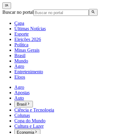
Buscar no portal
Capa
Últimas Notícias
Esporte
Eleições 2026
Política
Minas Gerais
Brasil
Mundo
Agro
Entretenimento
Eloos
Agro
Apostas
Auto
Brasil
Ciência e Tecnologia
Colunas
Copa do Mundo
Cultura e Lazer
Economia