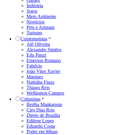
Games
Indústria
Jogos
Meio Ambiente
Negócios
Pets e Animais
Turismo
Comentaristas
Alê Oliveira
Alexandre Simões
Edu Panzi
Emerson Romano
Fabrício
João Vitor Xavier
Marques
Nathália Fiuza
Thiago Reis
Wellington Campos
Colunistas
Bertha Maakaroun
Ciro Dias Reis
Direto de Brasília
Edilene Lopes
Eduardo Costa
Poder em Minas