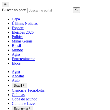
Buscar no portal
Capa
Últimas Notícias
Esporte
Eleições 2026
Política
Minas Gerais
Brasil
Mundo
Agro
Entretenimento
Eloos
Agro
Apostas
Auto
Brasil
Ciência e Tecnologia
Colunas
Copa do Mundo
Cultura e Lazer
Economia