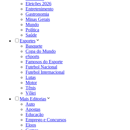
Eleições 2026
Entretenimento
Gastronomia
Minas Gerais
Mundo
Política
Saúde
Esportes
Basquete
Copa do Mundo
eSports
Famosos do Esporte
Futebol Nacional
Futebol Internacional
Lutas
Motor
Tênis
Vôlei
Mais Editorias
Auto
Apostas
Educação
Emprego e Concursos
Eloos