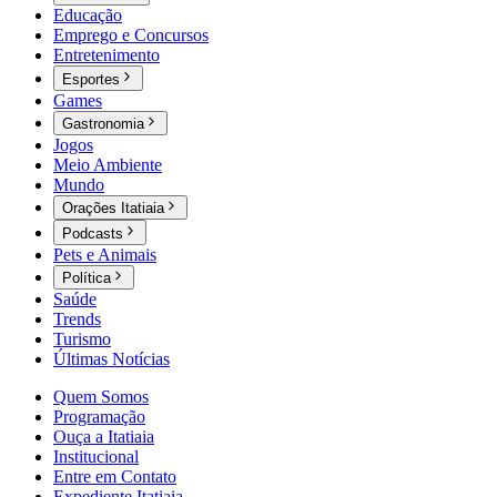
Educação
Emprego e Concursos
Entretenimento
Esportes
Games
Gastronomia
Jogos
Meio Ambiente
Mundo
Orações Itatiaia
Podcasts
Pets e Animais
Política
Saúde
Trends
Turismo
Últimas Notícias
Quem Somos
Programação
Ouça a Itatiaia
Institucional
Entre em Contato
Expediente Itatiaia