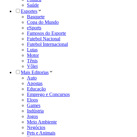
Saúde
Esportes
Basquete
Copa do Mundo
eSports
Famosos do Esporte
Futebol Nacional
Futebol Internacional
Lutas
Motor
Tênis
Vôlei
Mais Editorias
Auto
Apostas
Educação
Emprego e Concursos
Eloos
Games
Indústria
Jogos
Meio Ambiente
Negócios
Pets e Animais