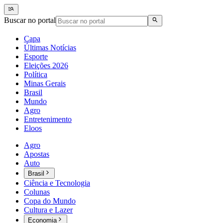
Buscar no portal
Capa
Últimas Notícias
Esporte
Eleições 2026
Política
Minas Gerais
Brasil
Mundo
Agro
Entretenimento
Eloos
Agro
Apostas
Auto
Brasil
Ciência e Tecnologia
Colunas
Copa do Mundo
Cultura e Lazer
Economia