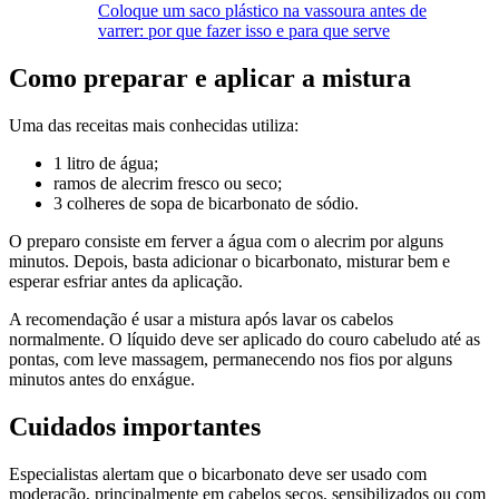
Coloque um saco plástico na vassoura antes de
varrer: por que fazer isso e para que serve
Como preparar e aplicar a mistura
Uma das receitas mais conhecidas utiliza:
1 litro de água;
ramos de alecrim fresco ou seco;
3 colheres de sopa de bicarbonato de sódio.
O preparo consiste em ferver a água com o alecrim por alguns
minutos. Depois, basta adicionar o bicarbonato, misturar bem e
esperar esfriar antes da aplicação.
A recomendação é usar a mistura após lavar os cabelos
normalmente. O líquido deve ser aplicado do couro cabeludo até as
pontas, com leve massagem, permanecendo nos fios por alguns
minutos antes do enxágue.
Cuidados importantes
Especialistas alertam que o bicarbonato deve ser usado com
moderação, principalmente em cabelos secos, sensibilizados ou com