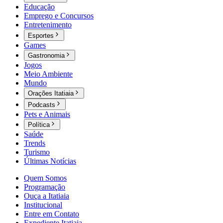
Educação
Emprego e Concursos
Entretenimento
Esportes
Games
Gastronomia
Jogos
Meio Ambiente
Mundo
Orações Itatiaia
Podcasts
Pets e Animais
Política
Saúde
Trends
Turismo
Últimas Notícias
Quem Somos
Programação
Ouça a Itatiaia
Institucional
Entre em Contato
Expediente Itatiaia