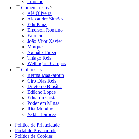
Turismo
Comentaristas
Alê Oliveira
Alexandre Simões
Edu Panzi
Emerson Romano
Fabrício
João Vitor Xavier
Marques
Nathália Fiuza
Thiago Reis
Wellington Campos
Colunistas
Bertha Maakaroun
Ciro Dias Reis
Direto de Brasília
Edilene Lopes
Eduardo Costa
Poder em Minas
Rita Mundim
Valdir Barbosa
Política de Privacidade
Portal de Privacidade
Política de Cookies