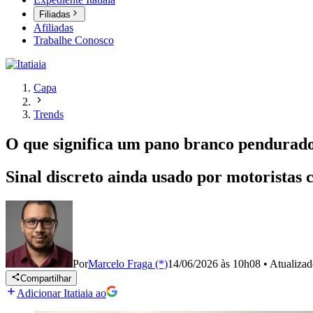
Filiadas
Afiliadas
Trabalhe Conosco
Capa
Trends
O que significa um pano branco pendurado
Sinal discreto ainda usado por motoristas
Por
Marcelo Fraga (*)
14/06/2026 às 10h08
•
Atualiza
Compartilhar
Adicionar Itatiaia ao