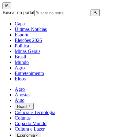
Buscar no portal
Capa
Últimas Notícias
Esporte
Eleições 2026
Política
Minas Gerais
Brasil
Mundo
Agro
Entretenimento
Eloos
Agro
Apostas
Auto
Brasil
Ciência e Tecnologia
Colunas
Copa do Mundo
Cultura e Lazer
Economia