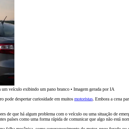
m um veículo exibindo um pano branco
•
Imagem gerada por IA
ro pode despertar curiosidade em muitos
motoristas
. Embora a cena pa
utores de que há algum problema com o veículo ou uma situação de emer
erentes países como uma forma rápida de comunicar que algo não está nor
uma falha mecânica, como superaquecimento do motor, pneu furado ou o