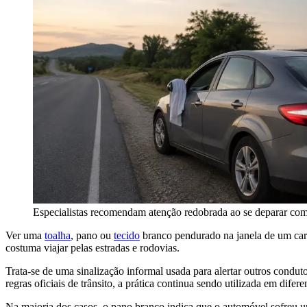
Especialistas recomendam atenção redobrada ao se deparar co
Ver uma
toalha
, pano ou
tecido
branco pendurado na janela de um car
costuma viajar pelas estradas e rodovias.
Trata-se de uma sinalização informal usada para alertar outros cond
regras oficiais de trânsito, a prática continua sendo utilizada em dif
Na maioria dos casos, o pano branco indica que o automóvel sofreu 