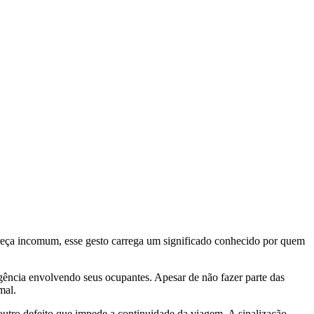
reça incomum, esse gesto carrega um significado conhecido por quem
gência envolvendo seus ocupantes. Apesar de não fazer parte das
mal.
utro defeito que impede a continuidade da viagem. A sinalização