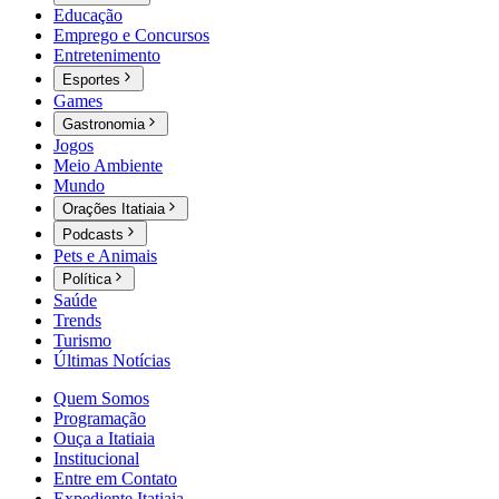
Educação
Emprego e Concursos
Entretenimento
Esportes
Games
Gastronomia
Jogos
Meio Ambiente
Mundo
Orações Itatiaia
Podcasts
Pets e Animais
Política
Saúde
Trends
Turismo
Últimas Notícias
Quem Somos
Programação
Ouça a Itatiaia
Institucional
Entre em Contato
Expediente Itatiaia