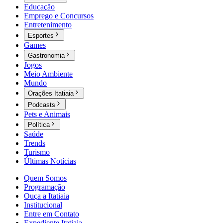
Educação
Emprego e Concursos
Entretenimento
Esportes
Games
Gastronomia
Jogos
Meio Ambiente
Mundo
Orações Itatiaia
Podcasts
Pets e Animais
Política
Saúde
Trends
Turismo
Últimas Notícias
Quem Somos
Programação
Ouça a Itatiaia
Institucional
Entre em Contato
Expediente Itatiaia