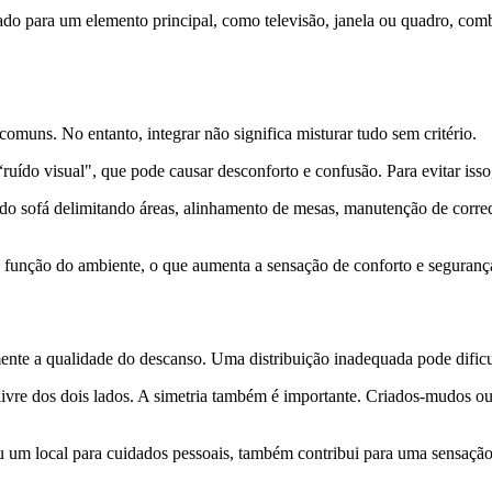
do para um elemento principal, como televisão, janela ou quadro, comb
comuns. No entanto, integrar não significa misturar tudo sem critério.
ído visual", que pode causar desconforto e confusão. Para evitar isso,
o sofá delimitando áreas, alinhamento de mesas, manutenção de corredo
a função do ambiente, o que aumenta a sensação de conforto e seguranç
ente a qualidade do descanso. Uma distribuição inadequada pode dificu
livre dos dois lados. A simetria também é importante. Criados-mudos ou 
u um local para cuidados pessoais, também contribui para uma sensaçã