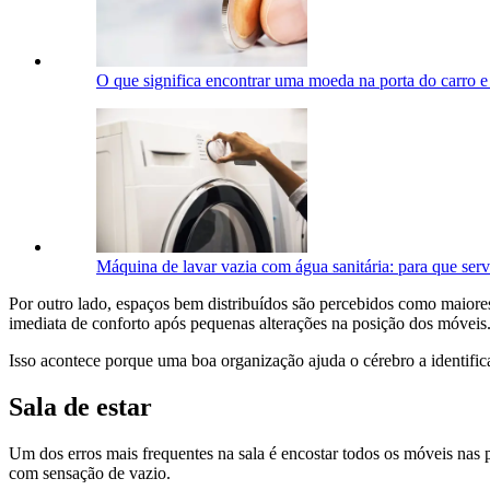
O que significa encontrar uma moeda na porta do carro e 
Máquina de lavar vazia com água sanitária: para que ser
Por outro lado, espaços bem distribuídos são percebidos como maiore
imediata de conforto após pequenas alterações na posição dos móveis
Isso acontece porque uma boa organização ajuda o cérebro a identific
Sala de estar
Um dos erros mais frequentes na sala é encostar todos os móveis nas p
com sensação de vazio.