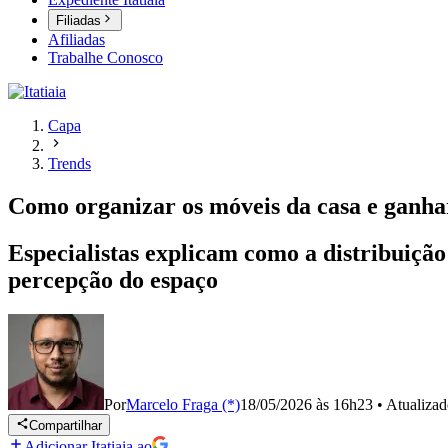
Filiadas
Afiliadas
Trabalhe Conosco
Capa
Trends
Como organizar os móveis da casa e ganha
Especialistas explicam como a distribuição
percepção do espaço
Por
Marcelo Fraga (*)
18/05/2026 às 16h23
•
Atualiza
Compartilhar
Adicionar Itatiaia ao