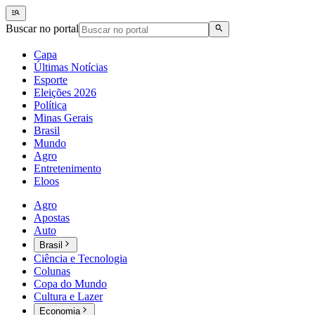
Buscar no portal
Capa
Últimas Notícias
Esporte
Eleições 2026
Política
Minas Gerais
Brasil
Mundo
Agro
Entretenimento
Eloos
Agro
Apostas
Auto
Brasil
Ciência e Tecnologia
Colunas
Copa do Mundo
Cultura e Lazer
Economia