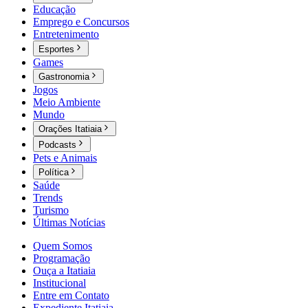
Educação
Emprego e Concursos
Entretenimento
Esportes
Games
Gastronomia
Jogos
Meio Ambiente
Mundo
Orações Itatiaia
Podcasts
Pets e Animais
Política
Saúde
Trends
Turismo
Últimas Notícias
Quem Somos
Programação
Ouça a Itatiaia
Institucional
Entre em Contato
Expediente Itatiaia