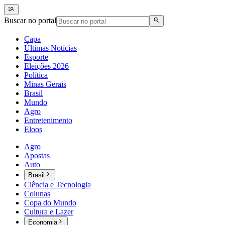
Buscar no portal
Capa
Últimas Notícias
Esporte
Eleições 2026
Política
Minas Gerais
Brasil
Mundo
Agro
Entretenimento
Eloos
Agro
Apostas
Auto
Brasil
Ciência e Tecnologia
Colunas
Copa do Mundo
Cultura e Lazer
Economia