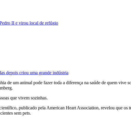
dro II e virou local de refúgio
das depois criou uma grande indústria
de um animal pode fazer toda a diferença na saúde de quem vive sozin
omberg.
ssoas que vivem sozinhas.
ientífico, publicado pela American Heart Association, revelou que os t
ientes sem pets.