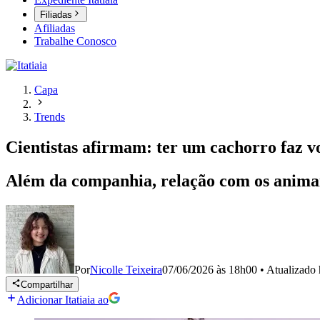
Filiadas
Afiliadas
Trabalhe Conosco
Capa
Trends
Cientistas afirmam: ter um cachorro faz v
Além da companhia, relação com os animais
Por
Nicolle Teixeira
07/06/2026 às 18h00
•
Atualizado
Compartilhar
Adicionar Itatiaia ao