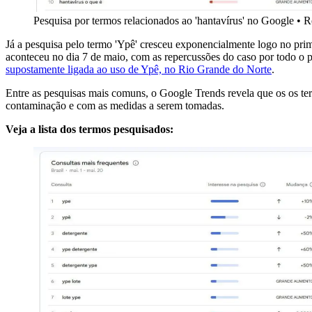
Pesquisa por termos relacionados ao 'hantavírus' no Google • 
Já a pesquisa pelo termo 'Ypê' cresceu exponencialmente logo no pri
aconteceu no dia 7 de maio, com as repercussões do caso por todo o 
supostamente ligada ao uso de Ypê, no Rio Grande do Norte
.
Entre as pesquisas mais comuns, o Google Trends revela que os os te
contaminação e com as medidas a serem tomadas.
Veja a lista dos termos pesquisados: