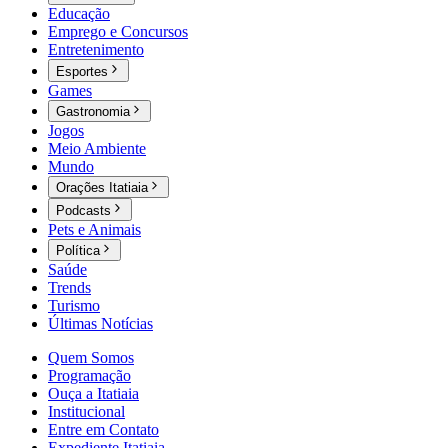
Educação
Emprego e Concursos
Entretenimento
Esportes
Games
Gastronomia
Jogos
Meio Ambiente
Mundo
Orações Itatiaia
Podcasts
Pets e Animais
Política
Saúde
Trends
Turismo
Últimas Notícias
Quem Somos
Programação
Ouça a Itatiaia
Institucional
Entre em Contato
Expediente Itatiaia