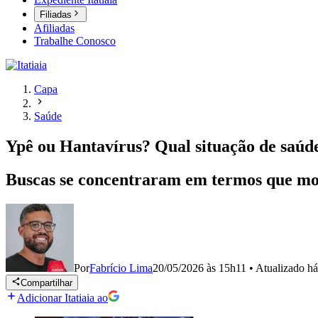
Filiadas
Afiliadas
Trabalhe Conosco
Capa
Saúde
Ypê ou Hantavírus? Qual situação de saúd
Buscas se concentraram em termos que mos
Por
Fabrício Lima
20/05/2026 às 15h11
•
Atualizado
há
Compartilhar
Adicionar Itatiaia ao