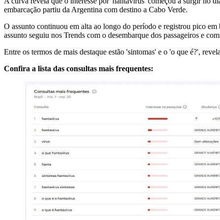
A curva revela que o interesse por 'hantavírus' começou a surgir no di
embarcação partiu da Argentina com destino a Cabo Verde.
O assunto continuou em alta ao longo do período e registrou pico em
assunto seguiu nos Trends com o desembarque dos passageiros e com 
Entre os termos de mais destaque estão 'sintomas' e o 'o que é?', reve
Confira a lista das consultas mais frequentes: