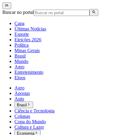
Buscar no portal
Capa
Últimas Notícias
Esporte
Eleições 2026
Política
Minas Gerais
Brasil
Mundo
Agro
Entretenimento
Eloos
Agro
Apostas
Auto
Brasil
Ciência e Tecnologia
Colunas
Copa do Mundo
Cultura e Lazer
Economia