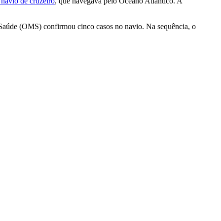
navio de cruzeiro
, que navegava pelo Oceano Atlântico. A
a Saúde (OMS) confirmou cinco casos no navio. Na sequência, o