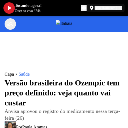
Tocando agora!
Belo Horizonte
Ouça ao vivo
/
24h
Capa
Saúde
Versão brasileira do Ozempic tem
preço definido; veja quanto vai
custar
Anvisa aprovou o registro do medicamento nessa terça-
feira (26)
Por
Paula Arantes