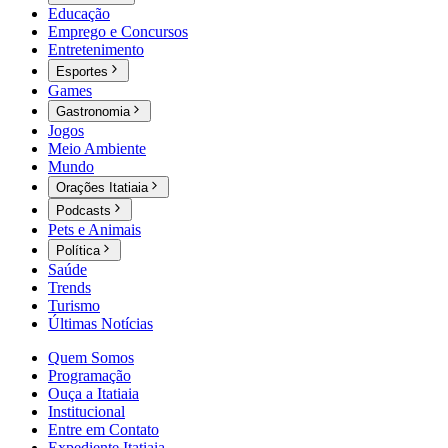
Educação
Emprego e Concursos
Entretenimento
Esportes
Games
Gastronomia
Jogos
Meio Ambiente
Mundo
Orações Itatiaia
Podcasts
Pets e Animais
Política
Saúde
Trends
Turismo
Últimas Notícias
Quem Somos
Programação
Ouça a Itatiaia
Institucional
Entre em Contato
Expediente Itatiaia