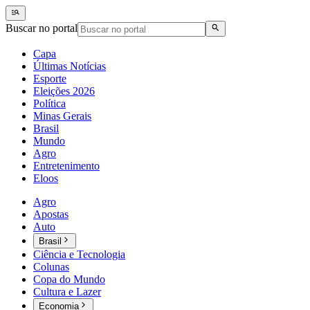
Buscar no portal
Capa
Últimas Notícias
Esporte
Eleições 2026
Política
Minas Gerais
Brasil
Mundo
Agro
Entretenimento
Eloos
Agro
Apostas
Auto
Brasil
Ciência e Tecnologia
Colunas
Copa do Mundo
Cultura e Lazer
Economia