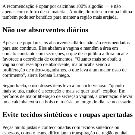
A recomendação é optar por calcinhas 100% algodão — e não
apenas com o forro desse material. À noite, dormir sem roupa íntima
também pode ser benéfico para manter a região mais arejada.
Não use absorventes diários
Apesar de populares, os absorventes diários não são recomendados
para uso contínuo. Eles abafam a vagina e mantêm a área em
contato constante com secreções, o que desequilibra a flora local e
favorece a ocorrência de corrimentos. “Quanto mais se abafa a
vagina com esse tipo de absorvente, maior acaba sendo a
proliferação de micro-organismos, o que leva a um maior risco de
corrimento”, alerta Renata Lamego.
Segundo ela, o uso desses itens leva a um ciclo vicioso: “quanto
mais se usa, maior é a secreção e mais se quer usar”, explica. Em
períodos de maior liberação de secreção vaginal, a orientação é levar
uma calcinha extra na bolsa e trocá-la ao longo do dia, se necessário.
Evite tecidos sintéticos e roupas apertadas
Peças muito justas e confeccionadas com tecidos sintéticos ou
espessos, como o jeans, dificultam a transpiração da região genital,