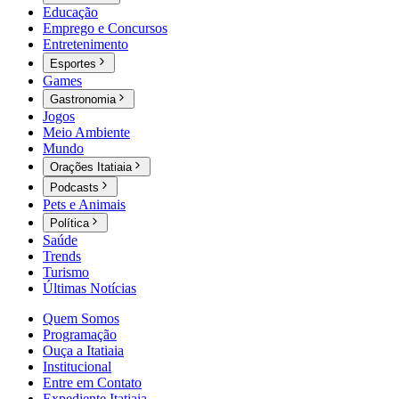
Educação
Emprego e Concursos
Entretenimento
Esportes
Games
Gastronomia
Jogos
Meio Ambiente
Mundo
Orações Itatiaia
Podcasts
Pets e Animais
Política
Saúde
Trends
Turismo
Últimas Notícias
Quem Somos
Programação
Ouça a Itatiaia
Institucional
Entre em Contato
Expediente Itatiaia