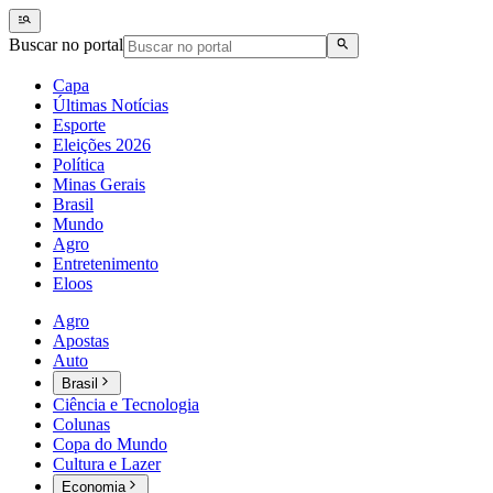
Buscar no portal
Capa
Últimas Notícias
Esporte
Eleições 2026
Política
Minas Gerais
Brasil
Mundo
Agro
Entretenimento
Eloos
Agro
Apostas
Auto
Brasil
Ciência e Tecnologia
Colunas
Copa do Mundo
Cultura e Lazer
Economia