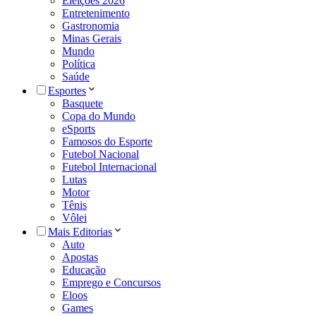
Eleições 2026
Entretenimento
Gastronomia
Minas Gerais
Mundo
Política
Saúde
Esportes
Basquete
Copa do Mundo
eSports
Famosos do Esporte
Futebol Nacional
Futebol Internacional
Lutas
Motor
Tênis
Vôlei
Mais Editorias
Auto
Apostas
Educação
Emprego e Concursos
Eloos
Games