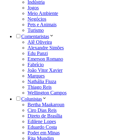
Indústria
Jogos
Meio Ambiente
Negócios
Pets e Animais
Turismo
Comentaristas
Alê Oliveira
Alexandre Simões
Edu Panzi
Emerson Romano
Fabrício
João Vitor Xavier
Marques
Nathália Fiuza
Thiago Reis
Wellington Campos
Colunistas
Bertha Maakaroun
Ciro Dias Reis
Direto de Brasília
Edilene Lopes
Eduardo Costa
Poder em Minas
Rita Mundim