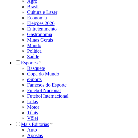
Agro
Brasil
Cultura e Lazer
Economia
Eleições 2026
Entretenimento
Gastronomia
Minas Gerais
Mundo
Política
Saúde
Esportes
Basquete
Copa do Mundo
eSports
Famosos do Esporte
Futebol Nacional
Futebol Internacional
Lutas
Motor
Tênis
Vôlei
Mais Editorias
Auto
Apostas