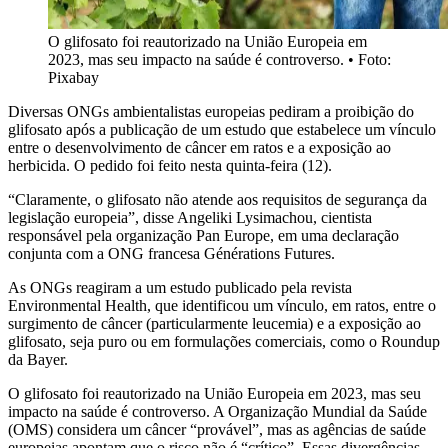
O glifosato foi reautorizado na União Europeia em
2023, mas seu impacto na saúde é controverso.
•
Foto:
Pixabay
Diversas ONGs ambientalistas europeias pediram a proibição do
glifosato após a publicação de um estudo que estabelece um vínculo
entre o desenvolvimento de câncer em ratos e a exposição ao
herbicida. O pedido foi feito nesta quinta-feira (12).
“Claramente, o glifosato não atende aos requisitos de segurança da
legislação europeia”, disse Angeliki Lysimachou, cientista
responsável pela organização Pan Europe, em uma declaração
conjunta com a ONG francesa Générations Futures.
As ONGs reagiram a um estudo publicado pela revista
Environmental Health, que identificou um vínculo, em ratos, entre o
surgimento de câncer (particularmente leucemia) e a exposição ao
glifosato, seja puro ou em formulações comerciais, como o Roundup
da Bayer.
O glifosato foi reautorizado na União Europeia em 2023, mas seu
impacto na saúde é controverso. A Organização Mundial da Saúde
(OMS) considera um câncer “provável”, mas as agências de saúde
europeias apontam que o risco não é “crítico”. Essas divergências