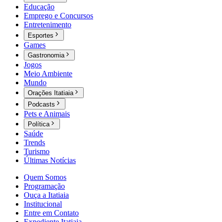
Educação
Emprego e Concursos
Entretenimento
Esportes
Games
Gastronomia
Jogos
Meio Ambiente
Mundo
Orações Itatiaia
Podcasts
Pets e Animais
Política
Saúde
Trends
Turismo
Últimas Notícias
Quem Somos
Programação
Ouça a Itatiaia
Institucional
Entre em Contato
Expediente Itatiaia