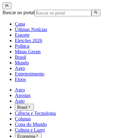
Buscar no portal
Capa
Últimas Notícias
Esporte
Eleições 2026
Política
Minas Gerais
Brasil
Mundo
Agro
Entretenimento
Eloos
Agro
Apostas
Auto
Brasil
Ciência e Tecnologia
Colunas
Copa do Mundo
Cultura e Lazer
Economia