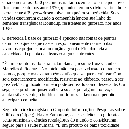
Criado nos anos 1950 pela indústria farmacêutica, o princípio ativo
ficou conhecido nos anos 1970, quando a empresa Monsanto – hoje
pertencente à Bayer – desenvolveu um poderoso herbicida. Suas
vendas estouraram quando a companhia lançou sua linha de
sementes transgênicas Roundup, resistentes ao glifosato, nos anos
1990.
O herbicida à base de glifosato é aplicado nas folhas de plantas
daninhas, aquelas que nascem espontaneamente no meio das
lavouras e prejudicam a produção agrícola. Ele bloqueia a
capacidade da planta de absorver alguns nutrientes.
“É um produto usado para matar planta”, resume Luiz Cláudio
Meirelles à Fiocruz. “No início, não era possível usá-lo durante o
plantio, porque matava também aquilo que se queria cultivar. Com a
soja geneticamente modificada, resistente ao glifosato, passou a ser
possível.” O glifosato também pode ser usado como dessecante. Ou
seja, se o produtor quiser colher a soja e, por algum motivo, ela
ainda estiver verde, o herbicida uniformiza a lavoura e permite
antecipar a colheita.
Segundo o toxicologista do Grupo de Informação e Pesquisas sobre
Glifosato (Gipeg), Flavio Zambrone, os testes feitos no glifosato
pelas principais agências reguladoras do mundo o consideraram
seguro para a saúde humana. “É um produto de baixa toxicidade