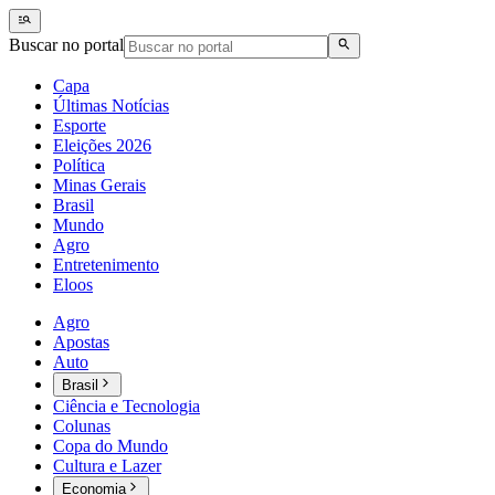
Buscar no portal
Capa
Últimas Notícias
Esporte
Eleições 2026
Política
Minas Gerais
Brasil
Mundo
Agro
Entretenimento
Eloos
Agro
Apostas
Auto
Brasil
Ciência e Tecnologia
Colunas
Copa do Mundo
Cultura e Lazer
Economia