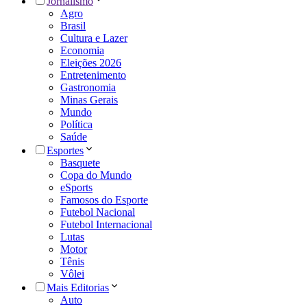
Jornalismo
Agro
Brasil
Cultura e Lazer
Economia
Eleições 2026
Entretenimento
Gastronomia
Minas Gerais
Mundo
Política
Saúde
Esportes
Basquete
Copa do Mundo
eSports
Famosos do Esporte
Futebol Nacional
Futebol Internacional
Lutas
Motor
Tênis
Vôlei
Mais Editorias
Auto