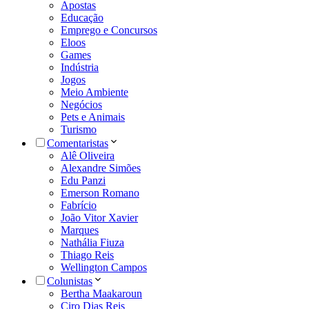
Apostas
Educação
Emprego e Concursos
Eloos
Games
Indústria
Jogos
Meio Ambiente
Negócios
Pets e Animais
Turismo
Comentaristas
Alê Oliveira
Alexandre Simões
Edu Panzi
Emerson Romano
Fabrício
João Vitor Xavier
Marques
Nathália Fiuza
Thiago Reis
Wellington Campos
Colunistas
Bertha Maakaroun
Ciro Dias Reis