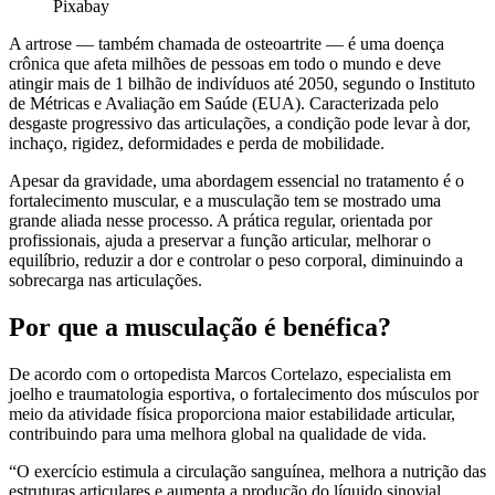
Pixabay
A artrose — também chamada de osteoartrite — é uma doença
crônica que afeta milhões de pessoas em todo o mundo e deve
atingir mais de 1 bilhão de indivíduos até 2050, segundo o Instituto
de Métricas e Avaliação em Saúde (EUA). Caracterizada pelo
desgaste progressivo das articulações, a condição pode levar à dor,
inchaço, rigidez, deformidades e perda de mobilidade.
Apesar da gravidade, uma abordagem essencial no tratamento é o
fortalecimento muscular, e a musculação tem se mostrado uma
grande aliada nesse processo. A prática regular, orientada por
profissionais, ajuda a preservar a função articular, melhorar o
equilíbrio, reduzir a dor e controlar o peso corporal, diminuindo a
sobrecarga nas articulações.
Por que a musculação é benéfica?
De acordo com o ortopedista Marcos Cortelazo, especialista em
joelho e traumatologia esportiva, o fortalecimento dos músculos por
meio da atividade física proporciona maior estabilidade articular,
contribuindo para uma melhora global na qualidade de vida.
“O exercício estimula a circulação sanguínea, melhora a nutrição das
estruturas articulares e aumenta a produção do líquido sinovial,