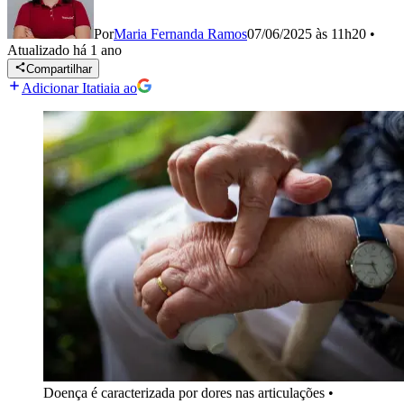
Por
Maria Fernanda Ramos
07/06/2025 às 11h20
•
Atualizado
há 1 ano
Compartilhar
Adicionar Itatiaia ao
Doença é caracterizada por dores nas articulações
•