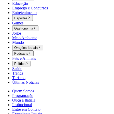
Educação
Emprego e Concursos
Entretenimento
Esportes
Games
Gastronomia
Jogos
Meio Ambiente
Mundo
Orações Itatiaia
Podcasts
Pets e Animais
Política
Saúde
Trends
Turismo
Últimas Notícias
Quem Somos
Programação
Ouça a Itatiaia
Institucional
Entre em Contato
Expediente Itatiaia