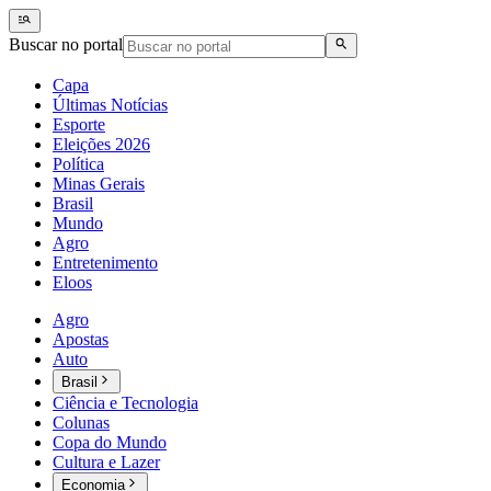
Buscar no portal
Capa
Últimas Notícias
Esporte
Eleições 2026
Política
Minas Gerais
Brasil
Mundo
Agro
Entretenimento
Eloos
Agro
Apostas
Auto
Brasil
Ciência e Tecnologia
Colunas
Copa do Mundo
Cultura e Lazer
Economia