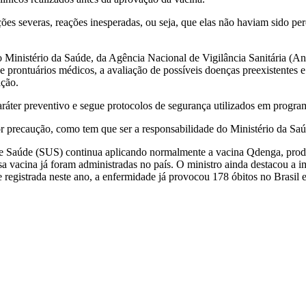
es severas, reações inesperadas, ou seja, que elas não haviam sido perc
inistério da Saúde, da Agência Nacional de Vigilância Sanitária (Anvis
de prontuários médicos, a avaliação de possíveis doenças preexistentes
ação.
aráter preventivo e segue protocolos de segurança utilizados em progr
 precaução, como tem que ser a responsabilidade do Ministério da Saúd
e Saúde (SUS) continua aplicando normalmente a vacina Qdenga, produz
sa vacina já foram administradas no país.
O ministro ainda destacou a 
egistrada neste ano, a enfermidade já provocou 178 óbitos no Brasil 