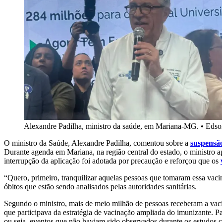
Alexandre Padilha, ministro da saúde, em Mariana-MG.
•
Edson
O ministro da Saúde, Alexandre Padilha, comentou sobre a
suspensã
Durante agenda em Mariana, na região central do estado, o ministro a
interrupção da aplicação foi adotada por precaução e reforçou que os
“Quero, primeiro, tranquilizar aquelas pessoas que tomaram essa vaci
óbitos que estão sendo analisados pelas autoridades sanitárias.
Segundo o ministro, mais de meio milhão de pessoas receberam a vacin
que participava da estratégia de vacinação ampliada do imunizante.
Pa
ou seja, eventos que não haviam sido observados durante os estudos c