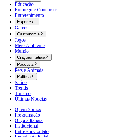
Educação
Emprego e Concursos
Entretenimento
Esportes
Games
Gastronomia
Jogos
Meio Ambiente
Mundo
Orações Itatiaia
Podcasts
Pets e Animais
Política
Saúde
Trends
Turismo
Últimas Notícias
Quem Somos
Programação
Ouça a Itatiaia
Institucional
Entre em Contato
Expediente Itatiaia