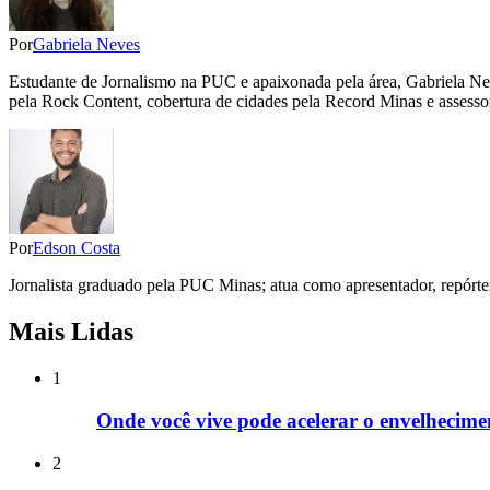
Por
Gabriela Neves
Estudante de Jornalismo na PUC e apaixonada pela área, Gabriela Nev
pela Rock Content, cobertura de cidades pela Record Minas e assessor
Por
Edson Costa
Jornalista graduado pela PUC Minas; atua como apresentador, repórter
Mais Lidas
1
Onde você vive pode acelerar o envelhecime
2