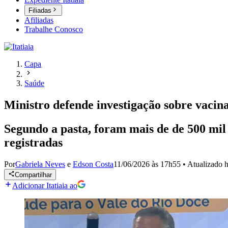
Filiadas
Afiliadas
Trabalhe Conosco
Capa
Saúde
Ministro defende investigação sobre vacin
Segundo a pasta, foram mais de de 500 mil
registradas
Por
Gabriela Neves
e
Edson Costa
11/06/2026 às 17h55
•
Atualizado
h
Compartilhar
Adicionar Itatiaia ao