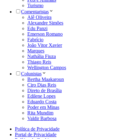
Turismo
Comentaristas
Alê Oliveira
Alexandre Simões
Edu Panzi
Emerson Romano
Fabrício
João Vitor Xavier
Marques
Nathália Fiuza
Thiago Reis
Wellington Campos
Colunistas
Bertha Maakaroun
Ciro Dias Reis
Direto de Brasília
Edilene Lopes
Eduardo Costa
Poder em Minas
Rita Mundim
Valdir Barbosa
Política de Privacidade
Portal de Privacidade