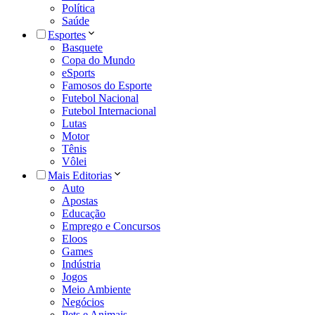
Política
Saúde
Esportes
Basquete
Copa do Mundo
eSports
Famosos do Esporte
Futebol Nacional
Futebol Internacional
Lutas
Motor
Tênis
Vôlei
Mais Editorias
Auto
Apostas
Educação
Emprego e Concursos
Eloos
Games
Indústria
Jogos
Meio Ambiente
Negócios
Pets e Animais