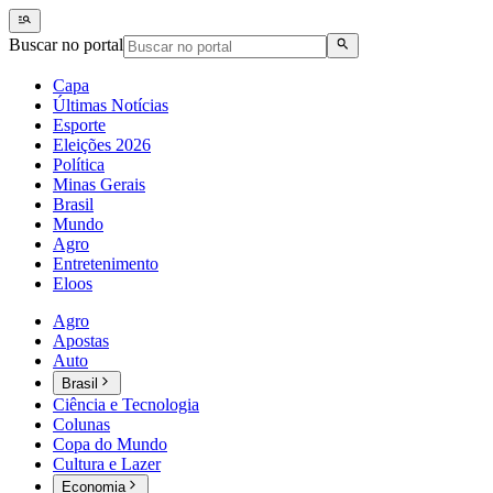
Buscar no portal
Capa
Últimas Notícias
Esporte
Eleições 2026
Política
Minas Gerais
Brasil
Mundo
Agro
Entretenimento
Eloos
Agro
Apostas
Auto
Brasil
Ciência e Tecnologia
Colunas
Copa do Mundo
Cultura e Lazer
Economia