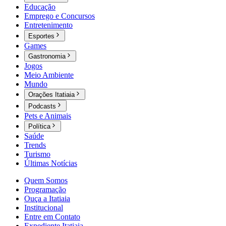
Educação
Emprego e Concursos
Entretenimento
Esportes
Games
Gastronomia
Jogos
Meio Ambiente
Mundo
Orações Itatiaia
Podcasts
Pets e Animais
Política
Saúde
Trends
Turismo
Últimas Notícias
Quem Somos
Programação
Ouça a Itatiaia
Institucional
Entre em Contato
Expediente Itatiaia