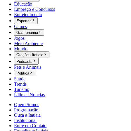
Educação
Emprego e Concursos
Entretenimento
Esportes
Games
Gastronomia
Jogos
Meio Ambiente
Mundo
Orações Itatiaia
Podcasts
Pets e Animais
Política
Saúde
Trends
Turismo
Últimas Notícias
Quem Somos
Programação
Ouça a Itatiaia
Institucional
Entre em Contato
Expediente Itatiaia