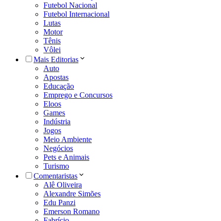
Futebol Nacional
Futebol Internacional
Lutas
Motor
Tênis
Vôlei
Mais Editorias
Auto
Apostas
Educação
Emprego e Concursos
Eloos
Games
Indústria
Jogos
Meio Ambiente
Negócios
Pets e Animais
Turismo
Comentaristas
Alê Oliveira
Alexandre Simões
Edu Panzi
Emerson Romano
Fabrício