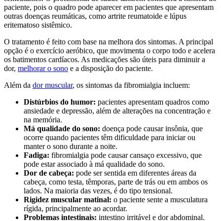
paciente, pois o quadro pode aparecer em pacientes que apresentam
outras doenças reumáticas, como artrite reumatoide e lúpus
eritematoso sistêmico.
O tratamento é feito com base na melhora dos sintomas. A principal
opção é o exercício aeróbico, que movimenta o corpo todo e acelera
os batimentos cardíacos. As medicações são úteis para diminuir a
dor,
melhorar o sono
e a disposição do paciente.
Além da
dor muscular
, os sintomas da fibromialgia incluem:
Distúrbios do humor:
pacientes apresentam quadros como
ansiedade e depressão, além de alterações na concentração e
na memória.
Má qualidade do sono:
doença pode causar insônia, que
ocorre quando pacientes têm dificuldade para iniciar ou
manter o sono durante a noite.
Fadiga:
fibromialgia pode causar cansaço excessivo, que
pode estar associado à má qualidade do sono.
Dor de cabeça:
pode ser sentida em diferentes áreas da
cabeça, como testa, têmporas, parte de trás ou em ambos os
lados. Na maioria das vezes, é do tipo tensional.
Rigidez muscular matinal:
o paciente sente a musculatura
rígida, principalmente ao acordar.
Problemas intestinais:
intestino irritável e dor abdominal.