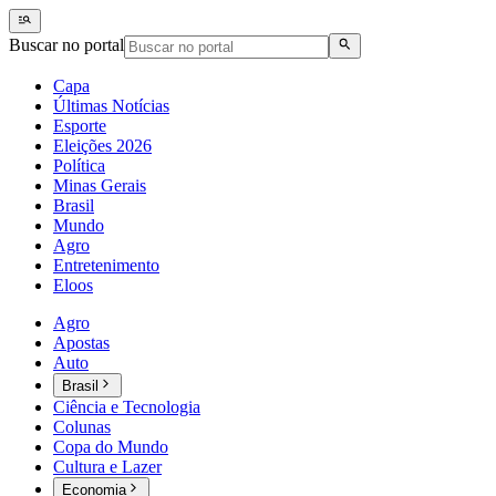
Buscar no portal
Capa
Últimas Notícias
Esporte
Eleições 2026
Política
Minas Gerais
Brasil
Mundo
Agro
Entretenimento
Eloos
Agro
Apostas
Auto
Brasil
Ciência e Tecnologia
Colunas
Copa do Mundo
Cultura e Lazer
Economia