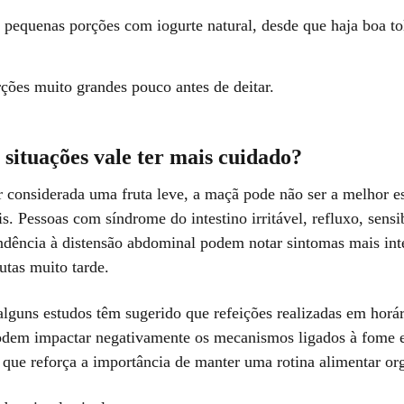
pequenas porções com iogurte natural, desde que haja boa to
rções muito grandes pouco antes de deitar.
situações vale ter mais cuidado?
r considerada uma fruta leve, a maçã pode não ser a melhor e
is. Pessoas com síndrome do intestino irritável, refluxo, sensi
endência à distensão abdominal podem notar sintomas mais in
tas muito tarde.
alguns estudos têm sugerido que refeições realizadas em horá
dem impactar negativamente os mecanismos ligados à fome e
o que reforça a importância de manter uma rotina alimentar or