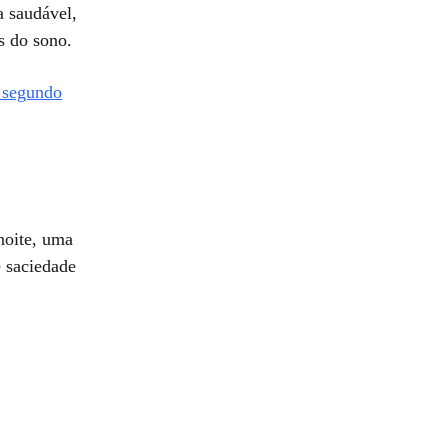
a saudável,
s do sono.
, segundo
noite, uma
e saciedade