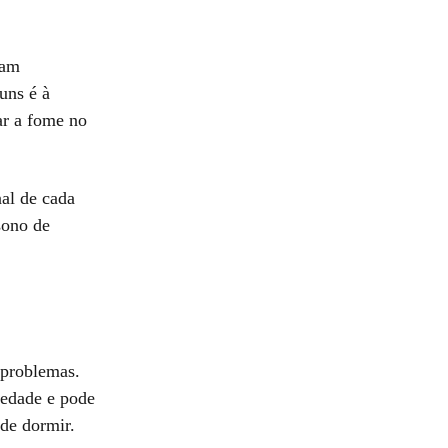
sam
uns é à
ar a fome no
nal de cada
sono de
 problemas.
iedade e pode
 de dormir.