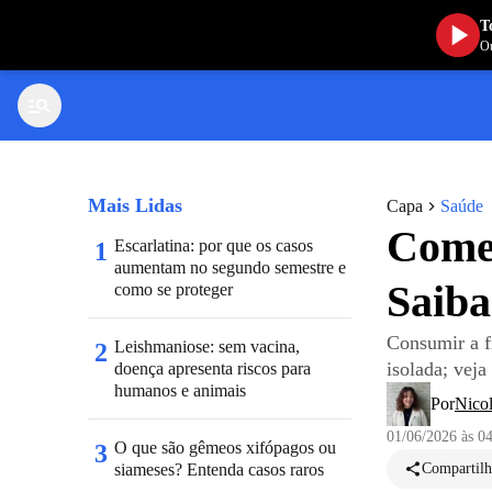
T
Ou
Mais Lidas
Capa
Saúde
Comer
Escarlatina: por que os casos
1
aumentam no segundo semestre e
Saiba
como se proteger
Consumir a f
Leishmaniose: sem vacina,
2
isolada; veja
doença apresenta riscos para
humanos e animais
Por
Nicol
01/06/2026 às 0
O que são gêmeos xifópagos ou
3
siameses? Entenda casos raros
Compartilh