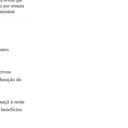
ca revela que
z por semana
bdominal
antes
servou
 duração do
maçã à noite
 benefícios