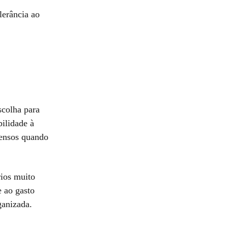
lerância ao
scolha para
bilidade à
tensos quando
rios muito
 ao gasto
ganizada.