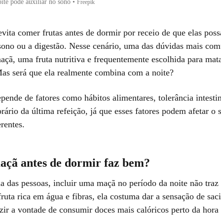
te pode auxiliar no sono
•
Freepik
evita comer frutas antes de dormir por receio de que elas pos
 sono ou a digestão. Nesse cenário, uma das dúvidas mais com
maçã, uma fruta nutritiva e frequentemente escolhida para mat
Mas será que ela realmente combina com a noite?
pende de fatores como hábitos alimentares, tolerância intesti
rário da última refeição, já que esses fatores podem afetar o 
rentes.
çã antes de dormir faz bem?
ia das pessoas, incluir uma maçã no período da noite não traz
ruta rica em água e fibras, ela costuma dar a sensação de sac
zir a vontade de consumir doces mais calóricos perto da hora