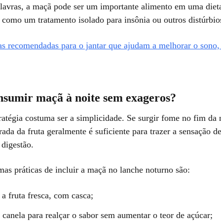
lavras, a maçã pode ser um importante alimento em uma diet
 como um tratamento isolado para insônia ou outros distúrbio
as recomendadas para o jantar que ajudam a melhorar o sono
sumir maçã à noite sem exageros?
ratégia costuma ser a simplicidade. Se surgir fome no fim da 
da da fruta geralmente é suficiente para trazer a sensação d
 digestão.
as práticas de incluir a maçã no lanche noturno são:
a fruta fresca, com casca;
 canela para realçar o sabor sem aumentar o teor de açúcar;