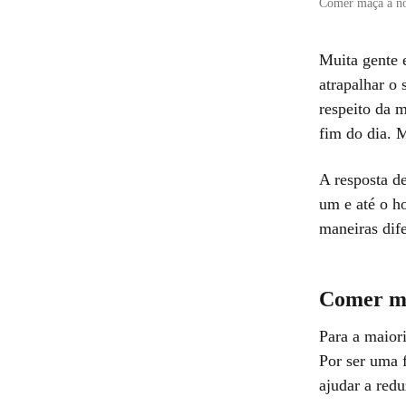
Comer maçã à noi
Muita gente 
atrapalhar o
respeito da 
fim do dia. 
A resposta de
um e até o ho
maneiras dife
Comer ma
Para a maior
Por ser uma f
ajudar a redu