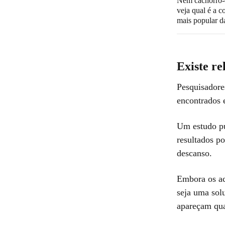
Nem cachorro-
veja qual é a c
mais popular d
Existe re
Pesquisadore
encontrados 
Um estudo pu
resultados p
descanso.
Embora os ac
seja uma sol
apareçam qua