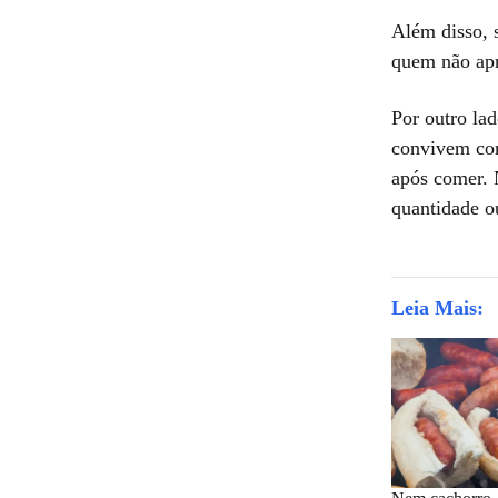
Além disso, s
quem não apre
Por outro la
convivem com
após comer. 
quantidade o
Leia Mais: