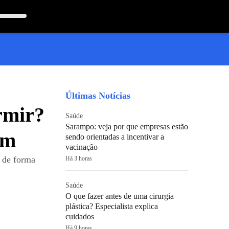
Últimas Notícias
rmir?
Saúde
Sarampo: veja por que empresas estão
em
sendo orientadas a incentivar a
vacinação
o de forma
Há 3 horas
Saúde
O que fazer antes de uma cirurgia
plástica? Especialista explica
cuidados
Há 9 horas