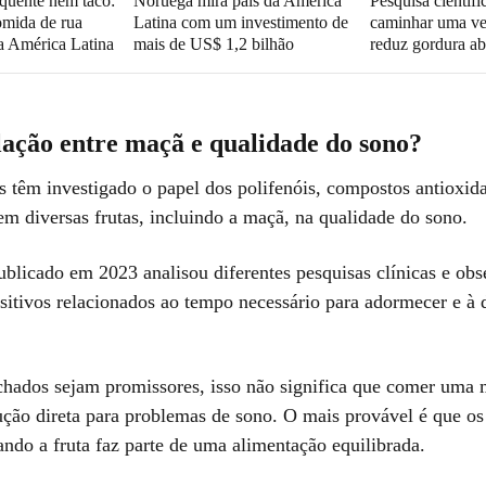
quente nem taco:
Noruega mira país da América
Pesquisa científi
omida de rua
Latina com um investimento de
caminhar uma ve
a América Latina
mais de US$ 1,2 bilhão
reduz gordura a
lação entre maçã e qualidade do sono?
s têm investigado o papel dos polifenóis, compostos antioxid
em diversas frutas, incluindo a maçã, na qualidade do sono.
blicado em 2023 analisou diferentes pesquisas clínicas e ob
ositivos relacionados ao tempo necessário para adormecer e à
hados sejam promissores, isso não significa que comer uma 
ução direta para problemas de sono. O mais provável é que os
ndo a fruta faz parte de uma alimentação equilibrada.