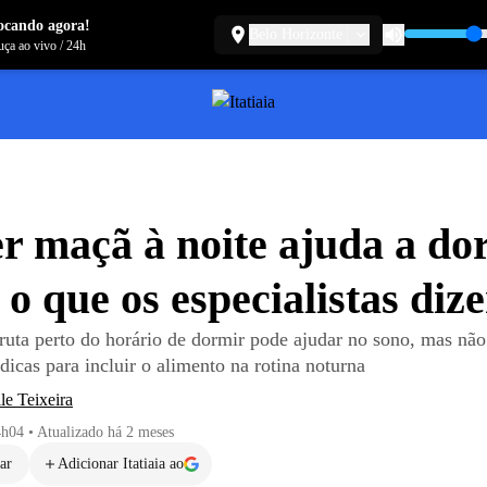
ocando agora!
Belo Horizonte
ça ao vivo
/
24h
 maçã à noite ajuda a do
 o que os especialistas diz
ruta perto do horário de dormir pode ajudar no sono, mas nã
 dicas para incluir o alimento na rotina noturna
le Teixeira
4h04
•
Atualizado
há 2 meses
ar
Adicionar Itatiaia ao