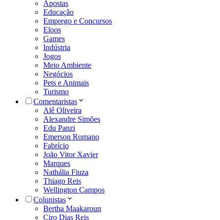
Apostas
Educação
Emprego e Concursos
Eloos
Games
Indústria
Jogos
Meio Ambiente
Negócios
Pets e Animais
Turismo
Comentaristas
Alê Oliveira
Alexandre Simões
Edu Panzi
Emerson Romano
Fabrício
João Vitor Xavier
Marques
Nathália Fiuza
Thiago Reis
Wellington Campos
Colunistas
Bertha Maakaroun
Ciro Dias Reis