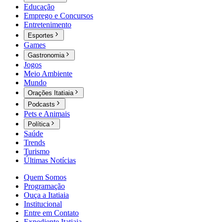
Educação
Emprego e Concursos
Entretenimento
Esportes
Games
Gastronomia
Jogos
Meio Ambiente
Mundo
Orações Itatiaia
Podcasts
Pets e Animais
Política
Saúde
Trends
Turismo
Últimas Notícias
Quem Somos
Programação
Ouça a Itatiaia
Institucional
Entre em Contato
Expediente Itatiaia