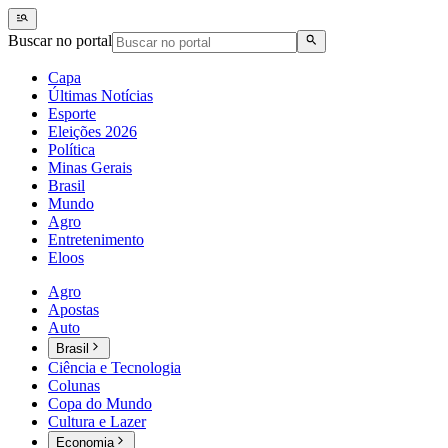
Buscar no portal
Capa
Últimas Notícias
Esporte
Eleições 2026
Política
Minas Gerais
Brasil
Mundo
Agro
Entretenimento
Eloos
Agro
Apostas
Auto
Brasil
Ciência e Tecnologia
Colunas
Copa do Mundo
Cultura e Lazer
Economia