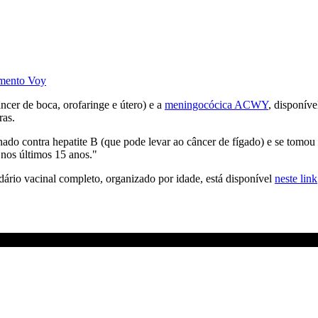
imento Voy
âncer de boca, orofaringe e útero) e a
meningocócica ACWY
, disponív
ras.
inado contra hepatite B (que pode levar ao câncer de fígado) e se tomou 
 nos últimos 15 anos."
dário vacinal completo, organizado por idade, está disponível
neste link