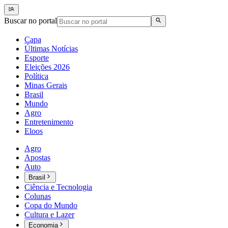
Buscar no portal
Capa
Últimas Notícias
Esporte
Eleições 2026
Política
Minas Gerais
Brasil
Mundo
Agro
Entretenimento
Eloos
Agro
Apostas
Auto
Brasil
Ciência e Tecnologia
Colunas
Copa do Mundo
Cultura e Lazer
Economia