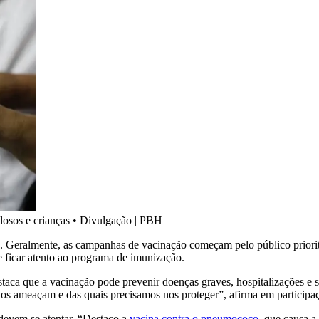
dosos e crianças
•
Divulgação | PBH
ias. Geralmente, as campanhas de vacinação começam pelo público prioritá
 ficar atento ao programa de imunização.
taca que a vacinação pode prevenir doenças graves, hospitalizações e 
nos ameaçam e das quais precisamos nos proteger”, afirma em participaç
 devem se atentar. “Destaco a
vacina contra o pneumococo
, que causa a