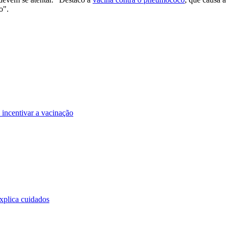
o".
 incentivar a vacinação
explica cuidados