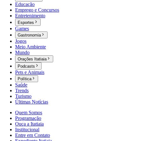
Educação
Emprego e Concursos
Entretenimento
Esportes
Games
Gastronomia
Jogos
Meio Ambiente
Mundo
Orações Itatiaia
Podcasts
Pets e Animais
Política
Saúde
Trends
Turismo
Últimas Notícias
Quem Somos
Programação
Ouça a Itatiaia
Institucional
Entre em Contato
Expediente Itatiaia