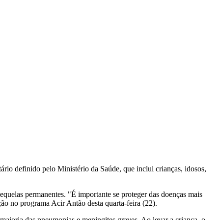
rio definido pelo Ministério da Saúde, que inclui crianças, idosos,
sequelas permanentes. "É importante se proteger das doenças mais
ão no programa Acir Antão desta quarta-feira (22).
 maioria das pneumonias e meningites graves. Ao levar a criança, o