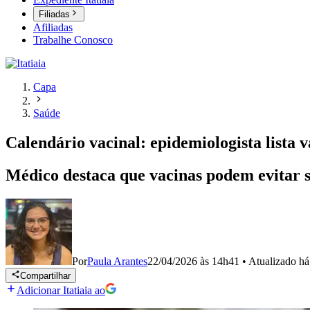
Filiadas
Afiliadas
Trabalhe Conosco
Capa
Saúde
Calendário vacinal: epidemiologista lista
Médico destaca que vacinas podem evitar s
Por
Paula Arantes
22/04/2026 às 14h41
•
Atualizado
há
Compartilhar
Adicionar Itatiaia ao