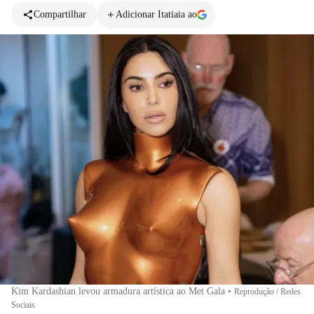
Compartilhar
Adicionar Itatiaia ao
Kim Kardashian levou armadura artística ao Met Gala
•
Reprodução / Redes
Sociais