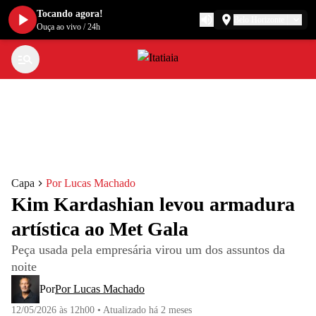
Tocando agora!
Belo Horizonte
Ouça ao vivo
/
24h
Capa
Por Lucas Machado
Kim Kardashian levou armadura
artística ao Met Gala
Peça usada pela empresária virou um dos assuntos da
noite
Por
Por Lucas Machado
12/05/2026 às 12h00
•
Atualizado
há 2 meses