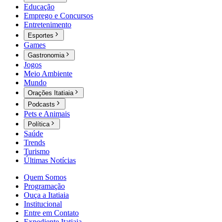
Educação
Emprego e Concursos
Entretenimento
Esportes
Games
Gastronomia
Jogos
Meio Ambiente
Mundo
Orações Itatiaia
Podcasts
Pets e Animais
Política
Saúde
Trends
Turismo
Últimas Notícias
Quem Somos
Programação
Ouça a Itatiaia
Institucional
Entre em Contato
Expediente Itatiaia