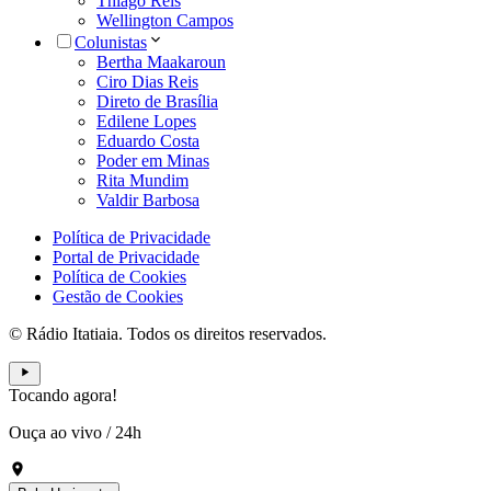
Thiago Reis
Wellington Campos
Colunistas
Bertha Maakaroun
Ciro Dias Reis
Direto de Brasília
Edilene Lopes
Eduardo Costa
Poder em Minas
Rita Mundim
Valdir Barbosa
Política de Privacidade
Portal de Privacidade
Política de Cookies
Gestão de Cookies
© Rádio Itatiaia. Todos os direitos reservados.
Tocando agora!
Ouça ao vivo
/
24h