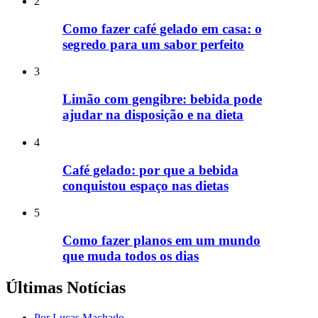
2
Como fazer café gelado em casa: o
segredo para um sabor perfeito
3
Limão com gengibre: bebida pode
ajudar na disposição e na dieta
4
Café gelado: por que a bebida
conquistou espaço nas dietas
5
Como fazer planos em um mundo
que muda todos os dias
Últimas Notícias
Por Lucas Machado