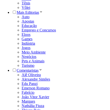
Tênis
Vôlei
Mais Editorias
Auto
Apostas
Educação
Emprego e Concursos
Eloos
Games
Indústria
Jogos
Meio Ambiente
Negócios
Pets e Animais
Turismo
Comentaristas
Alê Oliveira
Alexandre Simões
Edu Panzi
Emerson Romano
Fabrício
João Vitor Xavier
Marques
Nathália Fiuza