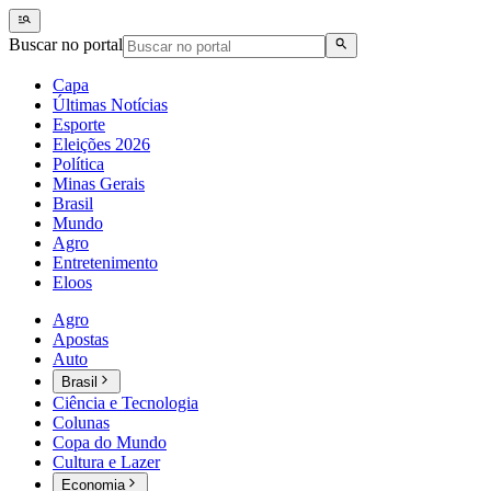
Buscar no portal
Capa
Últimas Notícias
Esporte
Eleições 2026
Política
Minas Gerais
Brasil
Mundo
Agro
Entretenimento
Eloos
Agro
Apostas
Auto
Brasil
Ciência e Tecnologia
Colunas
Copa do Mundo
Cultura e Lazer
Economia