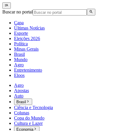
Buscar no portal
Capa
Últimas Notícias
Esporte
Eleições 2026
Política
Minas Gerais
Brasil
Mundo
Agro
Entretenimento
Eloos
Agro
Apostas
Auto
Brasil
Ciência e Tecnologia
Colunas
Copa do Mundo
Cultura e Lazer
Economia