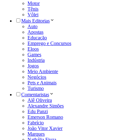
Motor
Tênis
Vôlei
Mais Editorias
Auto
Apostas
Educação
Emprego e Concursos
Eloos
Games
Indústria
Jogos
Meio Ambiente
Negócios
Pets e Animais
Turismo
Comentaristas
Alê Oliveira
Alexandre Simões
Edu Panzi
Emerson Romano
Fabrício
João Vitor Xavier
Marques
Nathália Fiuza