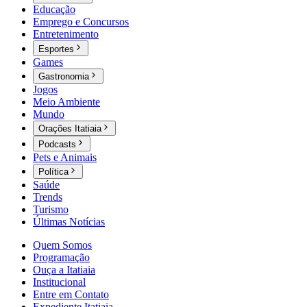
Educação
Emprego e Concursos
Entretenimento
Esportes
Games
Gastronomia
Jogos
Meio Ambiente
Mundo
Orações Itatiaia
Podcasts
Pets e Animais
Política
Saúde
Trends
Turismo
Últimas Notícias
Quem Somos
Programação
Ouça a Itatiaia
Institucional
Entre em Contato
Expediente Itatiaia