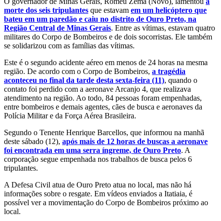
O governador de Minas Gerais, Romeu Zema (Novo), lamentou
a
morte dos seis tripulantes
que estavam
em um helicóptero que
bateu em um paredão e caiu no distrito de Ouro Preto, na
Região Central de Minas Gerais
. Entre as vítimas, estavam quatro
militares do Corpo de Bombeiros e de dois socorristas. Ele também
se solidarizou com as famílias das vítimas.
Este é o segundo acidente aéreo em menos de 24 horas na mesma
região. De acordo com o Corpo de Bombeiros,
a tragédia
aconteceu no final da tarde desta sexta-feira (11)
, quando o
contato foi perdido com a aeronave Arcanjo 4, que realizava
atendimento na região. Ao todo, 84 pessoas foram empenhadas,
entre bombeiros e demais agentes, cães de busca e aeronaves da
Polícia Militar e da Força Aérea Brasileira.
Segundo o Tenente Henrique Barcellos, que informou na manhã
deste sábado (12),
após mais de 12 horas de buscas a aeronave
foi encontrada em uma serra íngreme, de Ouro Preto
. A
corporação segue empenhada nos trabalhos de busca pelos 6
tripulantes.
A Defesa Civil atua de Ouro Preto atua no local, mas não há
informações sobre o resgate. Em vídeos enviados a Itatiaia, é
possível ver a movimentação do Corpo de Bombeiros próximo ao
local.