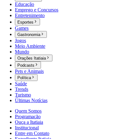
Educação
Emprego e Concursos
Entretenimento
Esportes
Games
Gastronomia
Jogos
Meio Ambiente
Mundo
Orações Itatiaia
Podcasts
Pets e Animais
Política
Saúde
Trends
Turismo
Últimas Notícias
Quem Somos
Programação
Ouça a Itatiaia
Institucional
Entre em Contato
Expediente Itatiaia