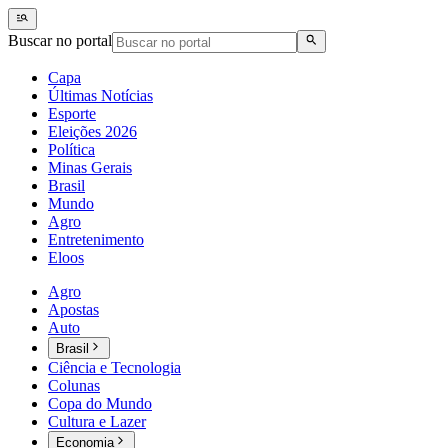
Buscar no portal
Capa
Últimas Notícias
Esporte
Eleições 2026
Política
Minas Gerais
Brasil
Mundo
Agro
Entretenimento
Eloos
Agro
Apostas
Auto
Brasil
Ciência e Tecnologia
Colunas
Copa do Mundo
Cultura e Lazer
Economia