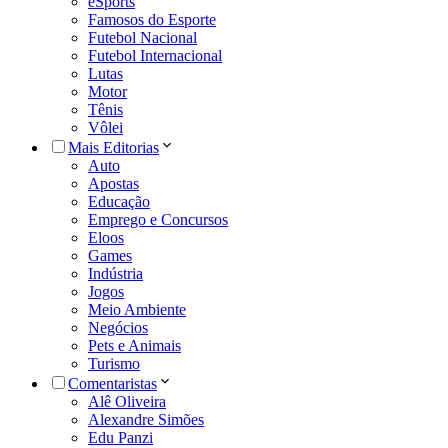
eSports
Famosos do Esporte
Futebol Nacional
Futebol Internacional
Lutas
Motor
Tênis
Vôlei
Mais Editorias
Auto
Apostas
Educação
Emprego e Concursos
Eloos
Games
Indústria
Jogos
Meio Ambiente
Negócios
Pets e Animais
Turismo
Comentaristas
Alê Oliveira
Alexandre Simões
Edu Panzi