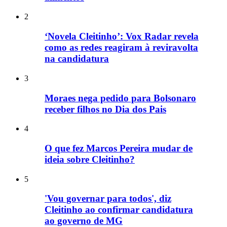
2
‘Novela Cleitinho’: Vox Radar revela
como as redes reagiram à reviravolta
na candidatura
3
Moraes nega pedido para Bolsonaro
receber filhos no Dia dos Pais
4
O que fez Marcos Pereira mudar de
ideia sobre Cleitinho?
5
'Vou governar para todos', diz
Cleitinho ao confirmar candidatura
ao governo de MG