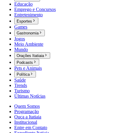
Educação
Emprego e Concursos
Entretenimento
Esportes
Games
Gastronomia
Jogos
Meio Ambiente
Mundo
Orações Itatiaia
Podcasts
Pets e Animais
Política
Saúde
Trends
Turismo
Últimas Notícias
Quem Somos
Programação
Ouça a Itatiaia
Institucional
Entre em Contato
Expediente Itatiaia