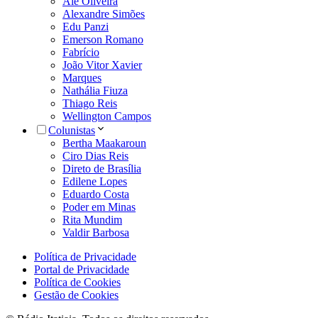
Alê Oliveira
Alexandre Simões
Edu Panzi
Emerson Romano
Fabrício
João Vitor Xavier
Marques
Nathália Fiuza
Thiago Reis
Wellington Campos
Colunistas
Bertha Maakaroun
Ciro Dias Reis
Direto de Brasília
Edilene Lopes
Eduardo Costa
Poder em Minas
Rita Mundim
Valdir Barbosa
Política de Privacidade
Portal de Privacidade
Política de Cookies
Gestão de Cookies