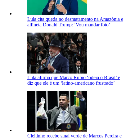
Lula cita queda no desmatamento na Amazônia e
alfineta Donald Trump: ‘Vou mandar foto’
Lula afirma que Marco Rubio ‘odeia o Brasil’ e
diz que ele é um ‘latino-americano frustrado’
Cleitinho recebe sinal verde de Marcos Pereira e