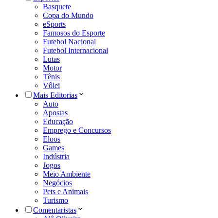
Basquete
Copa do Mundo
eSports
Famosos do Esporte
Futebol Nacional
Futebol Internacional
Lutas
Motor
Tênis
Vôlei
Mais Editorias
Auto
Apostas
Educação
Emprego e Concursos
Eloos
Games
Indústria
Jogos
Meio Ambiente
Negócios
Pets e Animais
Turismo
Comentaristas