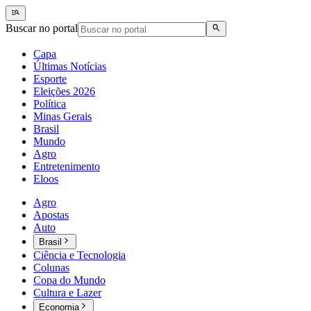
Buscar no portal
Capa
Últimas Notícias
Esporte
Eleições 2026
Política
Minas Gerais
Brasil
Mundo
Agro
Entretenimento
Eloos
Agro
Apostas
Auto
Brasil
Ciência e Tecnologia
Colunas
Copa do Mundo
Cultura e Lazer
Economia