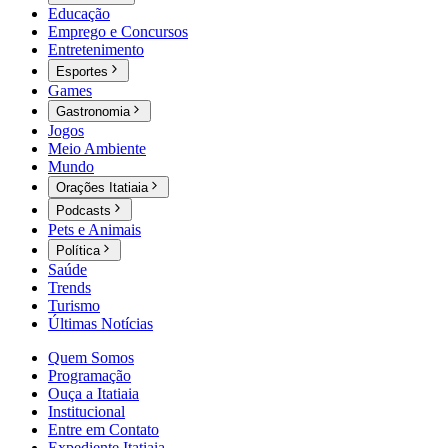
Educação
Emprego e Concursos
Entretenimento
Esportes
Games
Gastronomia
Jogos
Meio Ambiente
Mundo
Orações Itatiaia
Podcasts
Pets e Animais
Política
Saúde
Trends
Turismo
Últimas Notícias
Quem Somos
Programação
Ouça a Itatiaia
Institucional
Entre em Contato
Expediente Itatiaia