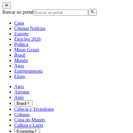
Buscar no portal
Capa
Últimas Notícias
Esporte
Eleições 2026
Política
Minas Gerais
Brasil
Mundo
Agro
Entretenimento
Eloos
Agro
Apostas
Auto
Brasil
Ciência e Tecnologia
Colunas
Copa do Mundo
Cultura e Lazer
Economia