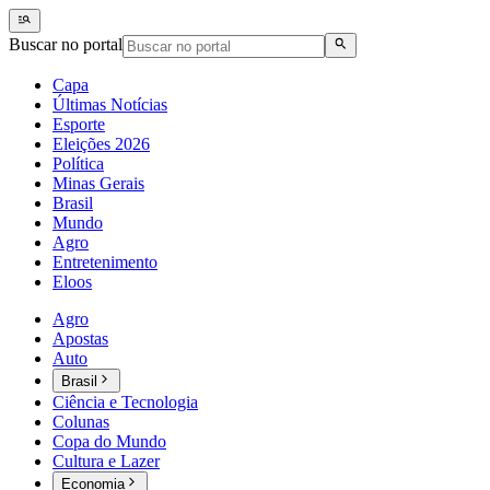
Buscar no portal
Capa
Últimas Notícias
Esporte
Eleições 2026
Política
Minas Gerais
Brasil
Mundo
Agro
Entretenimento
Eloos
Agro
Apostas
Auto
Brasil
Ciência e Tecnologia
Colunas
Copa do Mundo
Cultura e Lazer
Economia