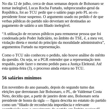
No dia 12 de julho, cerca de duas semanas depois de Bolsonaro se
tornar inelegível, Lucas Rocha Furtado, subprocurador-geral da
República, foi ao TCU pedir que o salário pago pelo PL ao ex-
presidente fosse suspenso. O argumento usado no pedido é de que
verbas públicas do partido não deveriam ser destinadas ao
pagamento de salário a um filiado inelegível.
“A utilização de recursos públicos para remunerar pessoa que foi
condenada pelo Poder Judiciário, no âmbito do TSE, é, a meu ver,
violação direta e mortal do princípio da moralidade administrativa”,
argumentou Furtado na representação.
Como o TCU não conheceu o pedido, não houve análise do mérito
da questão. Ou seja, se a PGR entender que a representação tem
respaldo, pode fazer o mesmo pedido para a Justiça Eleitoral. Até
esta quinta-feira (3), o processo ainda estava no TCU.
56 salários mínimos
Em novembro do ano passado, depois do segundo turno das
eleições que derrotaram Jair Bolsonaro, o PL, de Valdemar Costa
Neto, decidiu que, a partir de janeiro deste ano, Bolsonaro seria
presidente de honra da sigla — figura descrita no estatuto do partido
como um “filiado de reconhecida importância e relevante