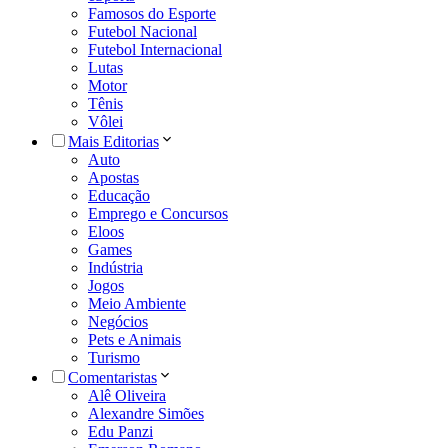
Famosos do Esporte
Futebol Nacional
Futebol Internacional
Lutas
Motor
Tênis
Vôlei
Mais Editorias
Auto
Apostas
Educação
Emprego e Concursos
Eloos
Games
Indústria
Jogos
Meio Ambiente
Negócios
Pets e Animais
Turismo
Comentaristas
Alê Oliveira
Alexandre Simões
Edu Panzi