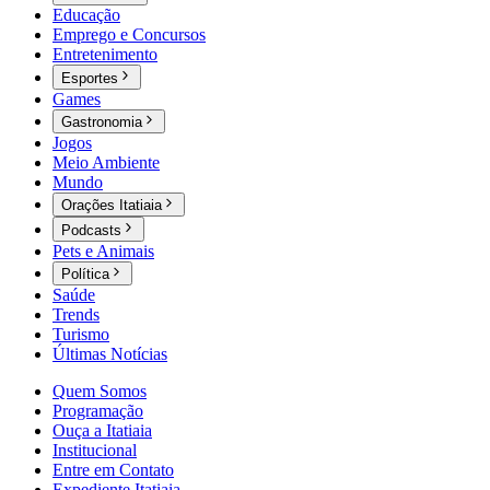
Educação
Emprego e Concursos
Entretenimento
Esportes
Games
Gastronomia
Jogos
Meio Ambiente
Mundo
Orações Itatiaia
Podcasts
Pets e Animais
Política
Saúde
Trends
Turismo
Últimas Notícias
Quem Somos
Programação
Ouça a Itatiaia
Institucional
Entre em Contato
Expediente Itatiaia