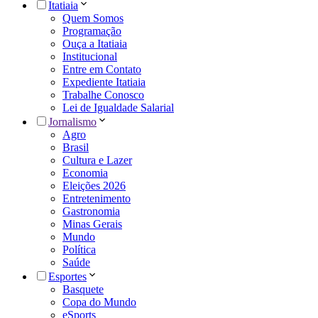
Itatiaia
Quem Somos
Programação
Ouça a Itatiaia
Institucional
Entre em Contato
Expediente Itatiaia
Trabalhe Conosco
Lei de Igualdade Salarial
Jornalismo
Agro
Brasil
Cultura e Lazer
Economia
Eleições 2026
Entretenimento
Gastronomia
Minas Gerais
Mundo
Política
Saúde
Esportes
Basquete
Copa do Mundo
eSports