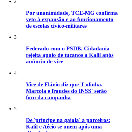
2
Por unanimidade, TCE-MG confirma
veto à expansão e ao funcionamento
de escolas cívico-militares
3
Federado com o PSDB, Cidadania
rejeita apoio de tucanos a Kalil após
anúncio de vice
4
Vice de Flávio diz que 'Lulinha,
Marcola e fraudes do INSS' serão
foco da campanha
5
De 'príncipe na gaiola' a parceiros:
Kalil e Aécio se unem após uma