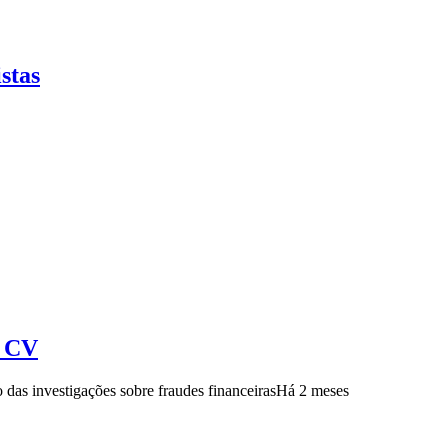
stas
e CV
das investigações sobre fraudes financeiras
Há 2 meses