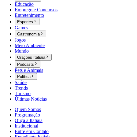
Educação
Emprego e Concursos
Entretenimento
Esportes
Games
Gastronomia
Jogos
Meio Ambiente
Mundo
Orações Itatiaia
Podcasts
Pets e Animais
Política
Saúde
Trends
Turismo
Últimas Notícias
Quem Somos
Programação
Ouça a Itatiaia
Institucional
Entre em Contato
Expediente Itatiaia