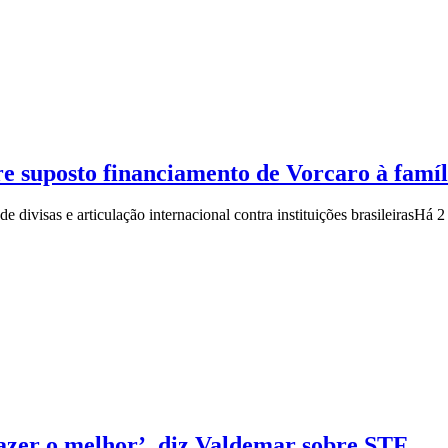
e suposto financiamento de Vorcaro à famí
 divisas e articulação internacional contra instituições brasileiras
Há 2
fazer o melhor’, diz Valdemar sobre STF