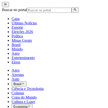
Buscar no portal
Capa
Últimas Notícias
Esporte
Eleições 2026
Política
Minas Gerais
Brasil
Mundo
Agro
Entretenimento
Eloos
Agro
Apostas
Auto
Brasil
Ciência e Tecnologia
Colunas
Copa do Mundo
Cultura e Lazer
Economia