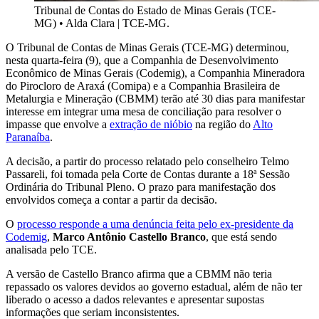
Tribunal de Contas do Estado de Minas Gerais (TCE-
MG)
•
Alda Clara | TCE-MG.
O Tribunal de Contas de Minas Gerais (TCE-MG) determinou,
nesta quarta-feira (9), que a Companhia de Desenvolvimento
Econômico de Minas Gerais (Codemig), a Companhia Mineradora
do Pirocloro de Araxá (Comipa) e a Companhia Brasileira de
Metalurgia e Mineração (CBMM) terão até 30 dias para manifestar
interesse em integrar uma mesa de conciliação para resolver o
impasse que envolve a
extração de nióbio
na região do
Alto
Paranaíba
.
A decisão, a partir do processo relatado pelo conselheiro Telmo
Passareli, foi tomada pela Corte de Contas durante a 18ª Sessão
Ordinária do Tribunal Pleno. O prazo para manifestação dos
envolvidos começa a contar a partir da decisão.
O
processo responde a uma denúncia feita pelo ex-presidente da
Codemig
,
Marco Antônio Castello Branco
, que está sendo
analisada pelo TCE.
A versão de Castello Branco afirma que a CBMM não teria
repassado os valores devidos ao governo estadual, além de não ter
liberado o acesso a dados relevantes e apresentar supostas
informações que seriam inconsistentes.