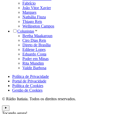
Fabrício
João Vitor Xavier
Marques
Nathália Fiuza
Thiago Reis
Wellington Campos
Colunistas
Bertha Maakaroun
Ciro Dias Reis
Direto de Brasília
Edilene Lopes
Eduardo Costa
Poder em Minas
Rita Mundim
Valdir Barbosa
Política de Privacidade
Portal de Privacidade
Política de Cookies
Gestão de Cookies
© Rádio Itatiaia. Todos os direitos reservados.
Tocando agora!