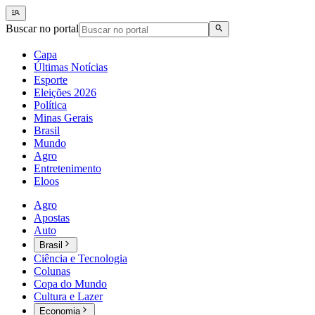
Buscar no portal
Capa
Últimas Notícias
Esporte
Eleições 2026
Política
Minas Gerais
Brasil
Mundo
Agro
Entretenimento
Eloos
Agro
Apostas
Auto
Brasil
Ciência e Tecnologia
Colunas
Copa do Mundo
Cultura e Lazer
Economia