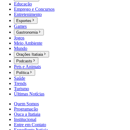
Educação
Emprego e Concursos
Entretenimento
Esportes
Games
Gastronomia
Jogos
Meio Ambiente
Mundo
Orações Itatiaia
Podcasts
Pets e Animais
Política
Saúde
Trends
Turismo
Últimas Notícias
Quem Somos
Programação
Ouça a Itatiaia
Institucional
Entre em Contato
Expediente Itatiaia