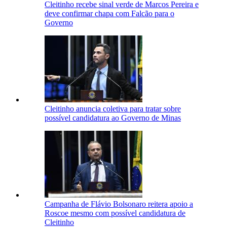
Cleitinho recebe sinal verde de Marcos Pereira e
deve confirmar chapa com Falcão para o
Governo
Cleitinho anuncia coletiva para tratar sobre
possível candidatura ao Governo de Minas
Campanha de Flávio Bolsonaro reitera apoio a
Roscoe mesmo com possível candidatura de
Cleitinho