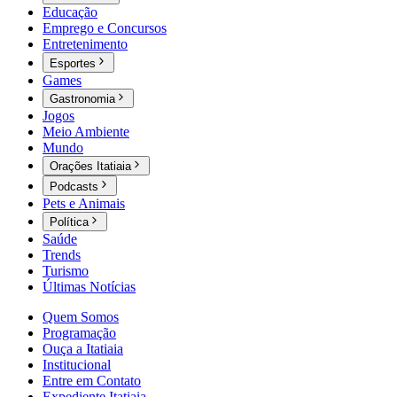
Educação
Emprego e Concursos
Entretenimento
Esportes
Games
Gastronomia
Jogos
Meio Ambiente
Mundo
Orações Itatiaia
Podcasts
Pets e Animais
Política
Saúde
Trends
Turismo
Últimas Notícias
Quem Somos
Programação
Ouça a Itatiaia
Institucional
Entre em Contato
Expediente Itatiaia