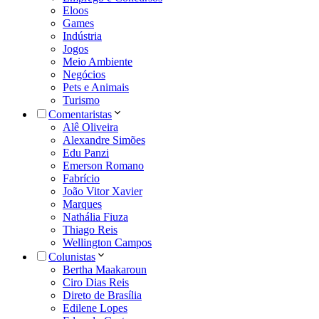
Eloos
Games
Indústria
Jogos
Meio Ambiente
Negócios
Pets e Animais
Turismo
Comentaristas
Alê Oliveira
Alexandre Simões
Edu Panzi
Emerson Romano
Fabrício
João Vitor Xavier
Marques
Nathália Fiuza
Thiago Reis
Wellington Campos
Colunistas
Bertha Maakaroun
Ciro Dias Reis
Direto de Brasília
Edilene Lopes