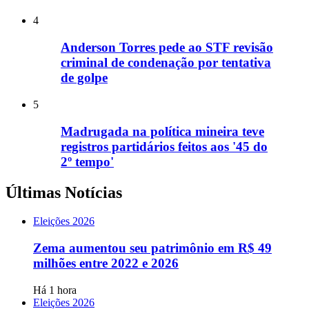
4
Anderson Torres pede ao STF revisão
criminal de condenação por tentativa
de golpe
5
Madrugada na política mineira teve
registros partidários feitos aos '45 do
2º tempo'
Últimas Notícias
Eleições 2026
Zema aumentou seu patrimônio em R$ 49
milhões entre 2022 e 2026
Há 1 hora
Eleições 2026