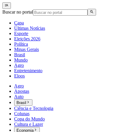
Buscar no portal
Capa
Últimas Notícias
Esporte
Eleições 2026
Política
Minas Gerais
Brasil
Mundo
Agro
Entretenimento
Eloos
Agro
Apostas
Auto
Brasil
Ciência e Tecnologia
Colunas
Copa do Mundo
Cultura e Lazer
Economia