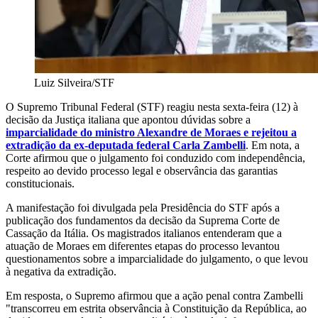
Luiz Silveira/STF
O Supremo Tribunal Federal (STF) reagiu nesta sexta-feira (12) à
decisão da Justiça italiana que apontou dúvidas sobre a
imparcialidade do ministro Alexandre de Moraes e rejeitou a
extradição da ex-deputada federal Carla Zambelli
. Em nota, a
Corte afirmou que o julgamento foi conduzido com independência,
respeito ao devido processo legal e observância das garantias
constitucionais.
A manifestação foi divulgada pela Presidência do STF após a
publicação dos fundamentos da decisão da Suprema Corte de
Cassação da Itália. Os magistrados italianos entenderam que a
atuação de Moraes em diferentes etapas do processo levantou
questionamentos sobre a imparcialidade do julgamento, o que levou
à negativa da extradição.
Em resposta, o Supremo afirmou que a ação penal contra Zambelli
"transcorreu em estrita observância à Constituição da República, ao