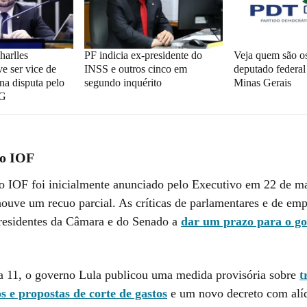
arlles
PF indicia ex-presidente do
Veja quem são os
e ser vice de
INSS e outros cinco em
deputado federa
na disputa pelo
segundo inquérito
Minas Gerais
MG
o IOF
 IOF foi inicialmente anunciado pelo Executivo em 22 de ma
ouve um recuo parcial. As críticas de parlamentares e de emp
residentes da Câmara e do Senado a
dar um prazo para o go
a 11, o governo Lula publicou uma medida provisória sobre
t
s e propostas de corte de gastos
e um novo decreto com alí