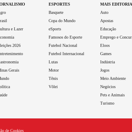
JORNALISMO
ESPORTES
MAIS EDITORI
gro
Basquete
Auto
rasil
Copa do Mundo
Apostas
ultura e Lazer
eSports
Educação
conomia
Famosos do Esporte
Emprego e Concur
leições 2026
Futebol Nacional
Eloos
ntretenimento
Futebol Internacional
Games
astronomia
Lutas
Indústria
inas Gerais
Motor
Jogos
undo
Tênis
Meio Ambiente
olítica
Vôlei
Negócios
aúde
Pets e Animais
Turismo
tão de Cookies