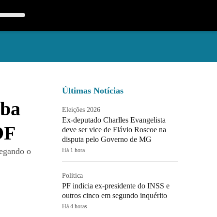
Últimas Notícias
uba
Eleições 2026
Ex-deputado Charlles Evangelista
OF
deve ser vice de Flávio Roscoe na
disputa pelo Governo de MG
pegando o
Há 1 hora
Política
PF indicia ex-presidente do INSS e
outros cinco em segundo inquérito
Há 4 horas