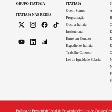
GRUPO ITATIAIA
ITATIAIA
Quem Somos
A
ITATIAIA NAS REDES
Programação
B
Ouça a Itatiaia
C
Institucional
E
Entre em Contato
E
Expediente Itatiaia
E
Trabalhe Conosco
G
Lei de Igualdade Salarial
M
M
P
S
Política de Privacidade
Portal de Privacidade
Política de Cookies
Ges