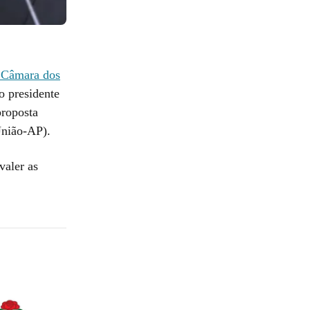
 Câmara dos
o presidente
proposta
União-AP).
valer as