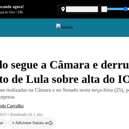
ocando agora!
Belo Horizonte
ça ao vivo
/
24h
o segue a Câmara e derr
to de Lula sobre alta do I
am realizadas na Câmara e no Senado nesta terça-feira (25), 
urpresa
da Carvalho
0h53
•
Atualizado
há 1 ano
ar
Adicionar Itatiaia ao