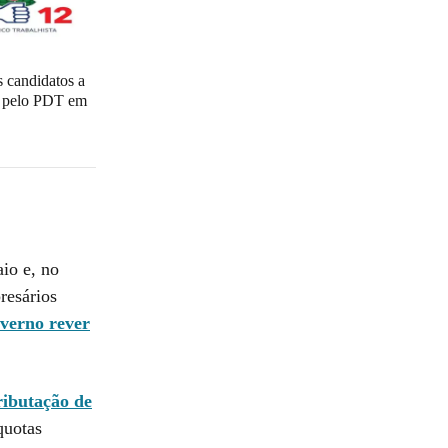
 candidatos a
l pelo PDT em
io e, no
resários
verno rever
ributação de
quotas