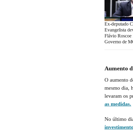
Ex-deputado Ch
Evangelista dev
Flávio Roscoe 
Governo de 
Aumento d
O aumento do
mesmo dia, h
levaram os p
as medidas.
No último di
investimento