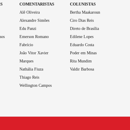
AS
COMENTARISTAS
COLUNISTAS
Alê Oliveira
Bertha Maakaroun
Alexandre Simões
Ciro Dias Reis
Edu Panzi
Direto de Brasília
sos
Emerson Romano
Edilene Lopes
Fabrício
Eduardo Costa
João Vitor Xavier
Poder em Minas
Marques
Rita Mundim
Nathália Fiuza
Valdir Barbosa
Thiago Reis
Wellington Campos