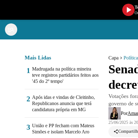
T
Ou
Mais Lidas
Capa
Política
Senad
Madrugada na política mineira
1
teve registros partidários feitos aos
decre
'45 do 2º tempo'
Votações for
Após idas e vindas de Cleitinho,
2
governo de s
Republicanos anuncia que terá
candidatura própria em MG
Por
Aman
25/06/2025 às 2
União e PP fecham com Mateus
3
Simões e isolam Marcelo Aro
Compartilh