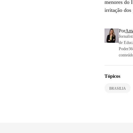
menores do I
irritação dos
Por
Ama
Jornalis
de Educa
Poder36
conteúdo
Tópicos
BRASILIA