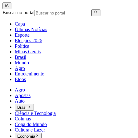
Buscar no portal
Capa
Últimas Notícias
Esporte
Eleições 2026
Política
Minas Gerais
Brasil
Mundo
Agro
Entretenimento
Eloos
Agro
Apostas
Auto
Brasil
Ciência e Tecnologia
Colunas
Copa do Mundo
Cultura e Lazer
Economia