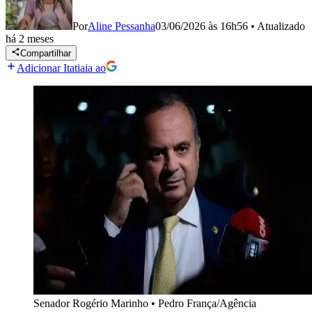
Por
Aline Pessanha
03/06/2026 às 16h56
•
Atualizado
há 2 meses
Compartilhar
Adicionar Itatiaia ao
Senador Rogério Marinho
•
Pedro França/Agência