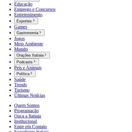
Educação
Emprego e Concursos
Entretenimento
Esportes
Games
Gastronomia
Jogos
Meio Ambiente
Mundo
Orações Itatiaia
Podcasts
Pets e Animais
Política
Saúde
Trends
Turismo
Últimas Notícias
Quem Somos
Programação
Ouça a Itatiaia
Institucional
Entre em Contato
Expediente Itatiaia