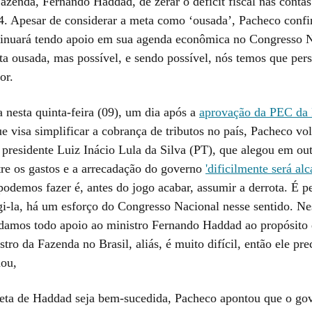
azenda, Fernando Haddad, de zerar o déficit fiscal nas contas
24. Apesar de considerar a meta como ‘ousada’, Pacheco conf
tinuará tendo apoio em sua agenda econômica no Congresso N
a ousada, mas possível, e sendo possível, nós temos que pers
or.
 nesta quinta-feira (09), um dia após a
aprovação da PEC da
ue visa simplificar a cobrança de tributos no país, Pacheco vol
o presidente Luiz Inácio Lula da Silva (PT), que alegou em ou
tre os gastos e a arrecadação do governo
'dificilmente será al
podemos fazer é, antes do jogo acabar, assumir a derrota. É p
ngi-la, há um esforço do Congresso Nacional nesse sentido. Ne
amos todo apoio ao ministro Fernando Haddad ao propósito 
istro da Fazenda no Brasil, aliás, é muito difícil, então ele pre
mou,
eta de Haddad seja bem-sucedida, Pacheco apontou que o go