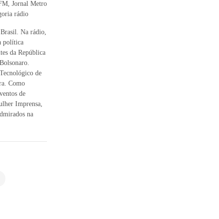
FM, Jornal Metro
oria rádio
 Brasil. Na rádio,
 política
ntes da República
 Bolsonaro.
 Tecnológico de
ora. Como
eventos de
Mulher Imprensa,
Admirados na