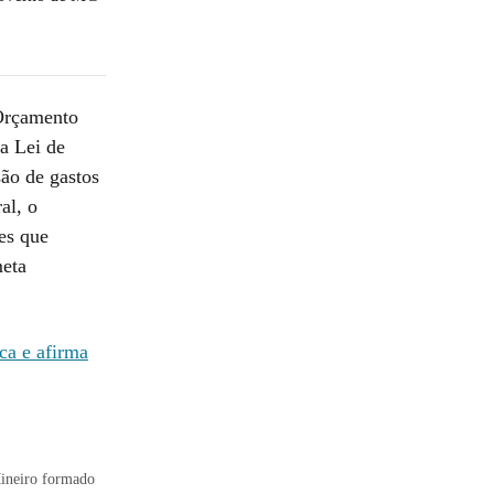
 Orçamento
a Lei de
são de gastos
al, o
res que
meta
ca e afirma
 Mineiro formado