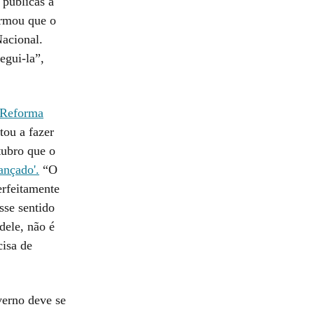
 públicas a
irmou que o
acional.
egui-la”,
 Reforma
tou a fazer
tubro que o
cançado'.
“O
erfeitamente
sse sentido
dele, não é
cisa de
verno deve se