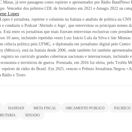
C Minas, já teve passagens como repórter e apresentador por Rádio BandNews 
po. Vencedor dos prêmios CDL de Jornalismo em 2021 e Amagis 2022 na categ
lene Lopes
Lopes é jornalista, repórter e colunista na Itatiaia e analista de política na CNN
u e conduziu o Podcast 'Abrindo o Jogo', que entrevistou os principais nomes da
ra. Está entre os jornalistas que mais fizeram entrevistas exclusivas com preside
mos 10 anos, incluindo repetidas vezes Luiz Inácio Lula da Silva e Jair Messias
m ciência política pela UFMG, e diplomada em jornalismo digital pelo Centro
ey (México), está na Itatiaia desde 2006, onde também foi também apresentad
, registra no currículo grandes coberturas nacionais e internacionais, incluindo 
, economia e territórios de guerra. Premiada, em 2016 foi eleita, pelo Troféu 
 repórter de rádio do Brasil. Em 2025, venceu o Prêmio Jornalistas Negros +
a Rádio e Texto.
HADDAD
META FISCAL
ORCAMENTO PUBLICO
PACHECO
IBUTARIA
SENADO