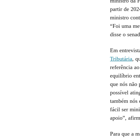
ministro da F
partir de 20
ministro con
“Foi uma met
disse o senad
Em entrevista
Tributária
, q
referência a
equilíbrio en
que nós não 
possível ati
também nós d
fácil ser min
apoio”, afir
Para que a m