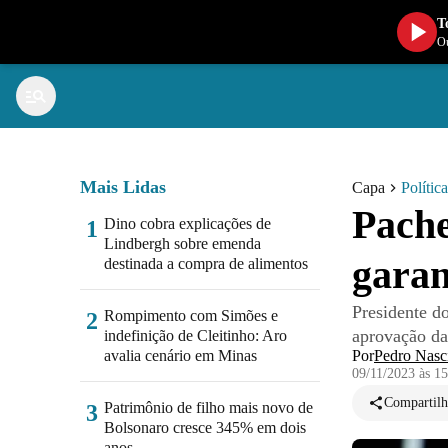
T
Ou
Mais Lidas
Capa
Política
Pache
Dino cobra explicações de
1
Lindbergh sobre emenda
garan
destinada a compra de alimentos
Presidente d
Rompimento com Simões e
2
aprovação da
indefinição de Cleitinho: Aro
avalia cenário em Minas
Por
Pedro Nasc
09/11/2023 às 1
Compartilh
Patrimônio de filho mais novo de
3
Bolsonaro cresce 345% em dois
anos