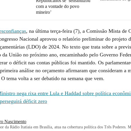
Republicanos se ‘sensibilizou
com a vontade do povo
mineiro’
esconfianças
, na última terça-feira (7), a Comissão Mista de
gresso Nacional aprovou o relatório preliminar do projeto d
rçamentárias (LDO) de 2024. No texto que trata sobre a previ
o da União no próximo ano, encaminhado pelo Governo Feder
erar o déficit nas contas públicas foi mantido. Os parlamenta
primeira análise no orçamento afirmaram que consideram a 
. O tema volta a ser debatido na semana que vem.
inistro nega rixa entre Lula e Haddad sobre política econômi
erseguirá déficit zero
ro Nascimento
or da Rádio Itatiaia em Brasília, atua na cobertura política dos Três Poderes.