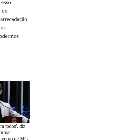
resso
o do
 arrecadação
tos
 podermos
a todos', diz
firmar
governo de MG