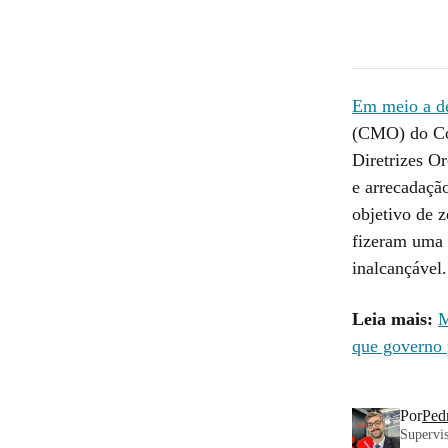
Em meio a d
(CMO) do Con
Diretrizes O
e arrecadaçã
objetivo de z
fizeram uma 
inalcançável
Leia mais:
M
que governo p
Por
Ped
Supervis