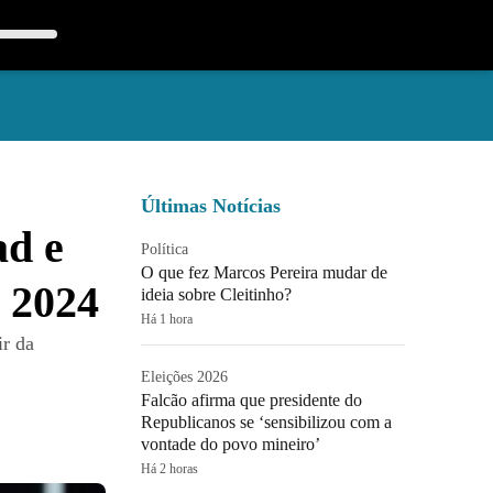
Últimas Notícias
ad e
Política
O que fez Marcos Pereira mudar de
m 2024
ideia sobre Cleitinho?
Há 1 hora
ir da
Eleições 2026
Falcão afirma que presidente do
Republicanos se ‘sensibilizou com a
vontade do povo mineiro’
Há 2 horas