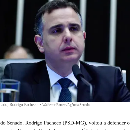
enado, Rodrigo Pacheco
•
Waldemir Barreto/Agência Senado
 do Senado, Rodrigo Pacheco (PSD-MG), voltou a defender o