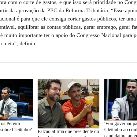
ora com o corte de gastos, e que isso será prioridade no Cong
artir da aprovação da PEC da Reforma Tributária. “Esse apoi
cional é para que ele consiga cortar gastos públicos, ter uma
entável, equilibrar as contas públicas, gerar emprego, gerar fa
 e é muito importante ter o apoio do Congresso Nacional para
a meta”, definiu.
os Pereira
'Vou governar par
 sobre Cleitinho?
Cleitinho ao con
Falcão afirma que presidente do
candidatura ao 