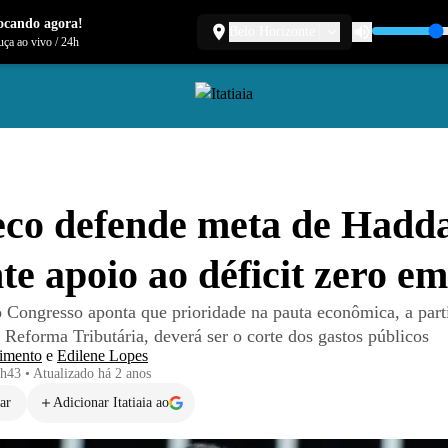
ocando agora!
Belo Horizonte
ça ao vivo
/
24h
co defende meta de Hadd
te apoio ao déficit zero e
o Congresso aponta que prioridade na pauta econômica, a part
 Reforma Tributária, deverá ser o corte dos gastos públicos
imento
e
Edilene Lopes
5h43
•
Atualizado
há 2 anos
ar
Adicionar Itatiaia ao