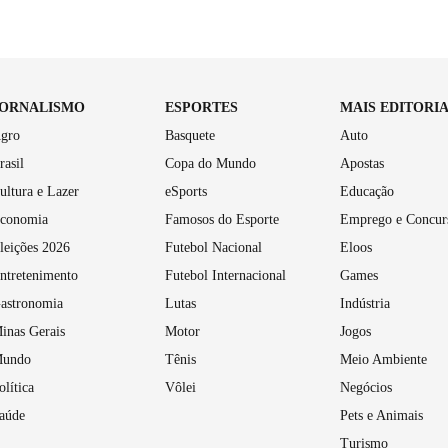
JORNALISMO
ESPORTES
MAIS EDITORI
gro
Basquete
Auto
rasil
Copa do Mundo
Apostas
ultura e Lazer
eSports
Educação
conomia
Famosos do Esporte
Emprego e Concur
leições 2026
Futebol Nacional
Eloos
ntretenimento
Futebol Internacional
Games
astronomia
Lutas
Indústria
inas Gerais
Motor
Jogos
undo
Tênis
Meio Ambiente
olítica
Vôlei
Negócios
aúde
Pets e Animais
Turismo