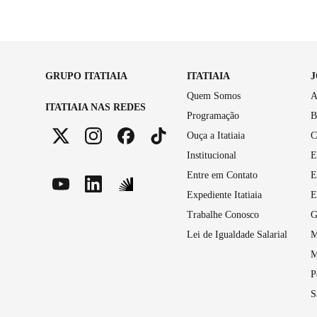
GRUPO ITATIAIA
ITATIAIA
Quem Somos
A
ITATIAIA NAS REDES
Programação
B
Ouça a Itatiaia
C
Institucional
E
Entre em Contato
E
Expediente Itatiaia
E
Trabalhe Conosco
G
Lei de Igualdade Salarial
M
M
P
S