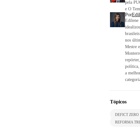
pela PU
e O Tem
Por
Edi
Edilene 
idealizo
brasilei
nos últi
Mestre e
Monterr
repórter
política
a melhor
categori
Tópicos
DEFICT ZERO
REFORMA TR