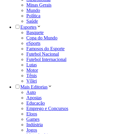
Minas Gerais
Mundo
Política
Saúde
Esportes
Basquete
Copa do Mundo
eSports
Famosos do Esporte
Futebol Nacional
Futebol Internacional
Lutas
Motor
Tênis
Vôlei
Mais Editorias
Auto
Apostas
Educação
Emprego e Concursos
Eloos
Games
Indústria
Jogos