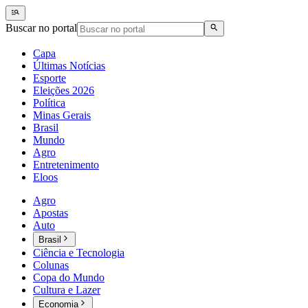
Buscar no portal
Capa
Últimas Notícias
Esporte
Eleições 2026
Política
Minas Gerais
Brasil
Mundo
Agro
Entretenimento
Eloos
Agro
Apostas
Auto
Brasil
Ciência e Tecnologia
Colunas
Copa do Mundo
Cultura e Lazer
Economia