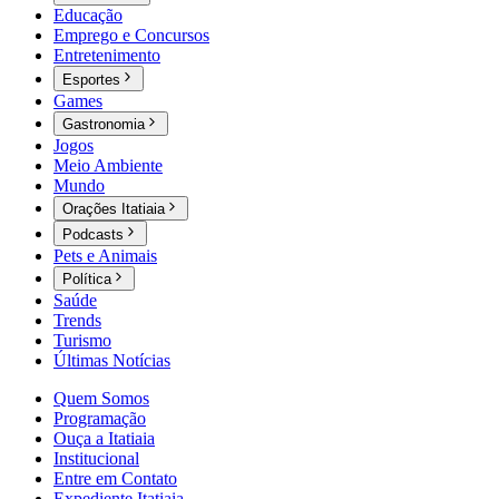
Educação
Emprego e Concursos
Entretenimento
Esportes
Games
Gastronomia
Jogos
Meio Ambiente
Mundo
Orações Itatiaia
Podcasts
Pets e Animais
Política
Saúde
Trends
Turismo
Últimas Notícias
Quem Somos
Programação
Ouça a Itatiaia
Institucional
Entre em Contato
Expediente Itatiaia