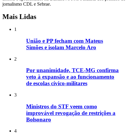
jornalismo CDL e Sebrae.
Mais Lidas
1
União e PP fecham com Mateus
Simões e isolam Marcelo Aro
2
Por unanimidade, TCE-MG confirma
veto à expansão e ao funcionamento
de escolas cívico-militares
3
Ministros do STF veem como
improvável revogação de restrições a
Bolsonaro
4