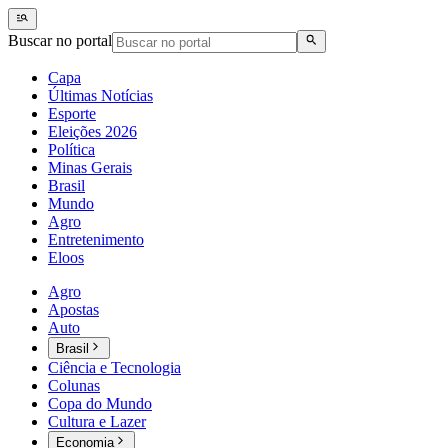
Buscar no portal
Capa
Últimas Notícias
Esporte
Eleições 2026
Política
Minas Gerais
Brasil
Mundo
Agro
Entretenimento
Eloos
Agro
Apostas
Auto
Brasil
Ciência e Tecnologia
Colunas
Copa do Mundo
Cultura e Lazer
Economia