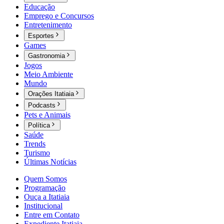
Educação
Emprego e Concursos
Entretenimento
Esportes
Games
Gastronomia
Jogos
Meio Ambiente
Mundo
Orações Itatiaia
Podcasts
Pets e Animais
Política
Saúde
Trends
Turismo
Últimas Notícias
Quem Somos
Programação
Ouça a Itatiaia
Institucional
Entre em Contato
Expediente Itatiaia