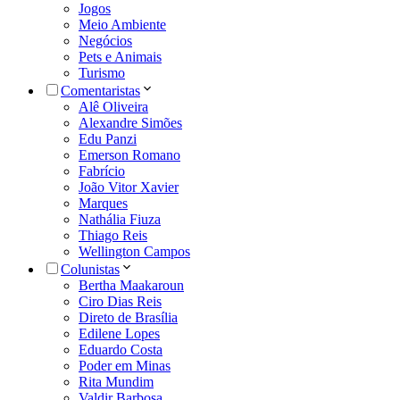
Jogos
Meio Ambiente
Negócios
Pets e Animais
Turismo
Comentaristas
Alê Oliveira
Alexandre Simões
Edu Panzi
Emerson Romano
Fabrício
João Vitor Xavier
Marques
Nathália Fiuza
Thiago Reis
Wellington Campos
Colunistas
Bertha Maakaroun
Ciro Dias Reis
Direto de Brasília
Edilene Lopes
Eduardo Costa
Poder em Minas
Rita Mundim
Valdir Barbosa