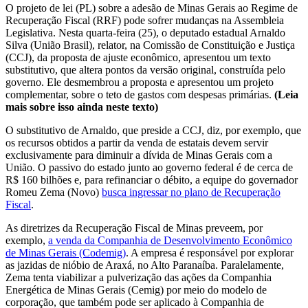
O projeto de lei (PL) sobre a adesão de Minas Gerais ao Regime de
Recuperação Fiscal (RRF) pode sofrer mudanças na Assembleia
Legislativa. Nesta quarta-feira (25), o deputado estadual Arnaldo
Silva (União Brasil), relator, na Comissão de Constituição e Justiça
(CCJ), da proposta de ajuste econômico, apresentou um texto
substitutivo, que altera pontos da versão original, construída pelo
governo. Ele desmembrou a proposta e apresentou um projeto
complementar, sobre o teto de gastos com despesas primárias.
(Leia
mais sobre isso ainda neste texto)
O substitutivo de Arnaldo, que preside a CCJ, diz, por exemplo, que
os recursos obtidos a partir da venda de estatais devem servir
exclusivamente para diminuir a dívida de Minas Gerais com a
União. O passivo do estado junto ao governo federal é de cerca de
R$ 160 bilhões e, para refinanciar o débito, a equipe do governador
Romeu Zema (Novo)
busca ingressar no plano de Recuperação
Fiscal
.
As diretrizes da Recuperação Fiscal de Minas preveem, por
exemplo,
a venda da Companhia de Desenvolvimento Econômico
de Minas Gerais (Codemig)
. A empresa é responsável por explorar
as jazidas de nióbio de Araxá, no Alto Paranaíba. Paralelamente,
Zema tenta viabilizar a pulverização das ações da Companhia
Energética de Minas Gerais (Cemig) por meio do modelo de
corporação, que também pode ser aplicado à Companhia de