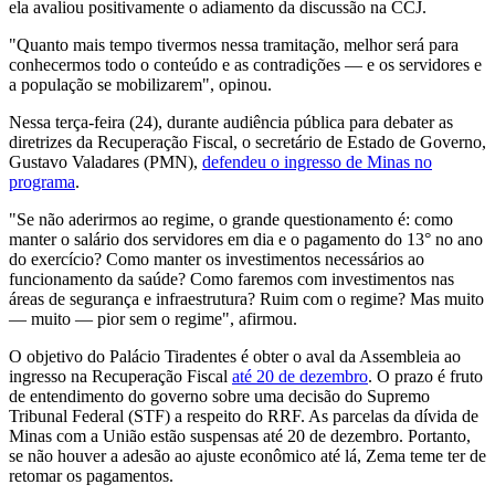
ela avaliou positivamente o adiamento da discussão na CCJ.
"Quanto mais tempo tivermos nessa tramitação, melhor será para
conhecermos todo o conteúdo e as contradições — e os servidores e
a população se mobilizarem", opinou.
Nessa terça-feira (24), durante audiência pública para debater as
diretrizes da Recuperação Fiscal, o secretário de Estado de Governo,
Gustavo Valadares (PMN),
defendeu o ingresso de Minas no
programa
.
"Se não aderirmos ao regime, o grande questionamento é: como
manter o salário dos servidores em dia e o pagamento do 13° no ano
do exercício? Como manter os investimentos necessários ao
funcionamento da saúde? Como faremos com investimentos nas
áreas de segurança e infraestrutura? Ruim com o regime? Mas muito
— muito — pior sem o regime", afirmou.
O objetivo do Palácio Tiradentes é obter o aval da Assembleia ao
ingresso na Recuperação Fiscal
até 20 de dezembro
. O prazo é fruto
de entendimento do governo sobre uma decisão do Supremo
Tribunal Federal (STF) a respeito do RRF. As parcelas da dívida de
Minas com a União estão suspensas até 20 de dezembro. Portanto,
se não houver a adesão ao ajuste econômico até lá, Zema teme ter de
retomar os pagamentos.