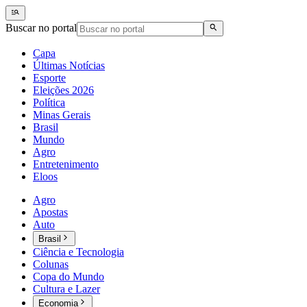
Buscar no portal
Capa
Últimas Notícias
Esporte
Eleições 2026
Política
Minas Gerais
Brasil
Mundo
Agro
Entretenimento
Eloos
Agro
Apostas
Auto
Brasil
Ciência e Tecnologia
Colunas
Copa do Mundo
Cultura e Lazer
Economia