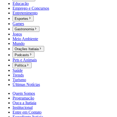
Educação
Emprego e Concursos
Entretenimento
Esportes
Games
Gastronomia
Jogos
Meio Ambiente
Mundo
Orações Itatiaia
Podcasts
Pets e Animais
Política
Saúde
Trends
Turismo
Últimas Notícias
Quem Somos
Programação
Ouça a Itatiaia
Institucional
Entre em Contato
Expediente Itatiaia