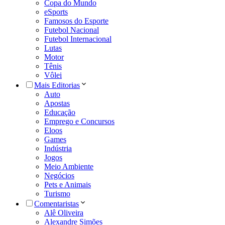
Copa do Mundo
eSports
Famosos do Esporte
Futebol Nacional
Futebol Internacional
Lutas
Motor
Tênis
Vôlei
Mais Editorias
Auto
Apostas
Educação
Emprego e Concursos
Eloos
Games
Indústria
Jogos
Meio Ambiente
Negócios
Pets e Animais
Turismo
Comentaristas
Alê Oliveira
Alexandre Simões