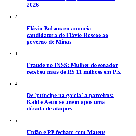
2026
2
Flávio Bolsonaro anuncia
candidatura de Flávio Roscoe ao
governo de Minas
3
Fraude no INSS: Mulher de senador
recebeu mais de R$ 11 milhões em Pix
4
De 'príncipe na gaiola' a parceiros:
Kalil e Aécio se unem após uma
década de ataques
5
União e PP fecham com Mateus