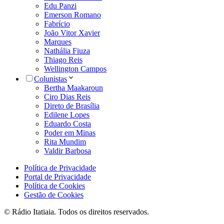
Edu Panzi
Emerson Romano
Fabrício
João Vitor Xavier
Marques
Nathália Fiuza
Thiago Reis
Wellington Campos
Colunistas
Bertha Maakaroun
Ciro Dias Reis
Direto de Brasília
Edilene Lopes
Eduardo Costa
Poder em Minas
Rita Mundim
Valdir Barbosa
Política de Privacidade
Portal de Privacidade
Política de Cookies
Gestão de Cookies
© Rádio Itatiaia. Todos os direitos reservados.