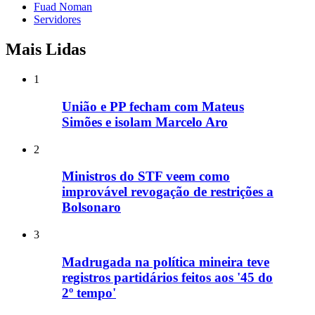
Fuad Noman
Servidores
Mais Lidas
1
União e PP fecham com Mateus
Simões e isolam Marcelo Aro
2
Ministros do STF veem como
improvável revogação de restrições a
Bolsonaro
3
Madrugada na política mineira teve
registros partidários feitos aos '45 do
2º tempo'