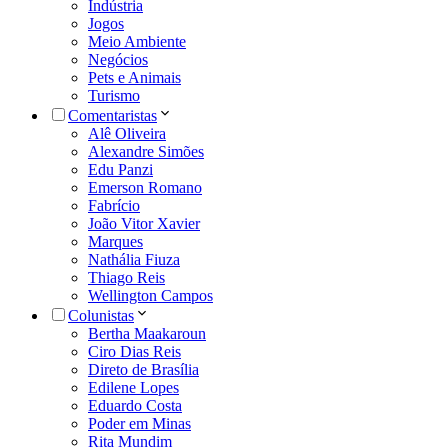
Indústria
Jogos
Meio Ambiente
Negócios
Pets e Animais
Turismo
Comentaristas
Alê Oliveira
Alexandre Simões
Edu Panzi
Emerson Romano
Fabrício
João Vitor Xavier
Marques
Nathália Fiuza
Thiago Reis
Wellington Campos
Colunistas
Bertha Maakaroun
Ciro Dias Reis
Direto de Brasília
Edilene Lopes
Eduardo Costa
Poder em Minas
Rita Mundim