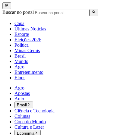
Buscar no portal
Capa
Últimas Notícias
Esporte
Eleições 2026
Política
Minas Gerais
Brasil
Mundo
Agro
Entretenimento
Eloos
Agro
Apostas
Auto
Brasil
Ciência e Tecnologia
Colunas
Copa do Mundo
Cultura e Lazer
Economia