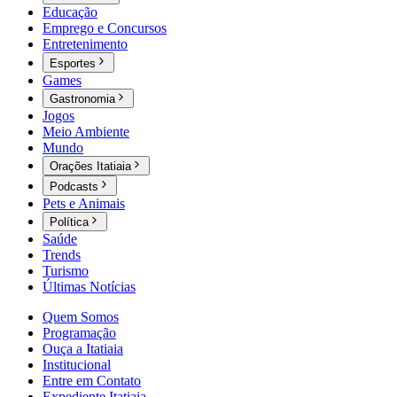
Educação
Emprego e Concursos
Entretenimento
Esportes
Games
Gastronomia
Jogos
Meio Ambiente
Mundo
Orações Itatiaia
Podcasts
Pets e Animais
Política
Saúde
Trends
Turismo
Últimas Notícias
Quem Somos
Programação
Ouça a Itatiaia
Institucional
Entre em Contato
Expediente Itatiaia