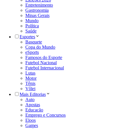
Entretenimento
Gastronomia
Minas Gerais
Mundo
Política
Saúde
Esportes
Basquete
Copa do Mundo
eSports
Famosos do Esporte
Futebol Nacional
Futebol Internacional
Lutas
Motor
Tênis
Vôlei
Mais Editorias
Auto
Apostas
Educação
Emprego e Concursos
Eloos
Games