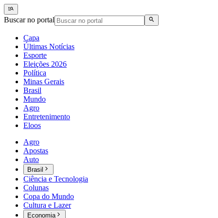
Buscar no portal
Capa
Últimas Notícias
Esporte
Eleições 2026
Política
Minas Gerais
Brasil
Mundo
Agro
Entretenimento
Eloos
Agro
Apostas
Auto
Brasil
Ciência e Tecnologia
Colunas
Copa do Mundo
Cultura e Lazer
Economia