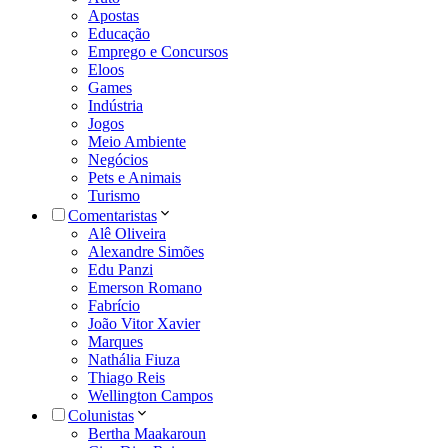
Apostas
Educação
Emprego e Concursos
Eloos
Games
Indústria
Jogos
Meio Ambiente
Negócios
Pets e Animais
Turismo
Comentaristas
Alê Oliveira
Alexandre Simões
Edu Panzi
Emerson Romano
Fabrício
João Vitor Xavier
Marques
Nathália Fiuza
Thiago Reis
Wellington Campos
Colunistas
Bertha Maakaroun