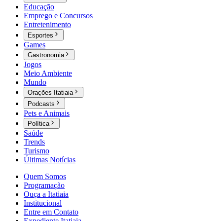
Educação
Emprego e Concursos
Entretenimento
Esportes
Games
Gastronomia
Jogos
Meio Ambiente
Mundo
Orações Itatiaia
Podcasts
Pets e Animais
Política
Saúde
Trends
Turismo
Últimas Notícias
Quem Somos
Programação
Ouça a Itatiaia
Institucional
Entre em Contato
Expediente Itatiaia