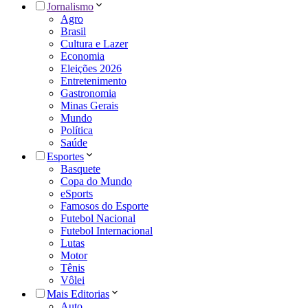
Jornalismo
Agro
Brasil
Cultura e Lazer
Economia
Eleições 2026
Entretenimento
Gastronomia
Minas Gerais
Mundo
Política
Saúde
Esportes
Basquete
Copa do Mundo
eSports
Famosos do Esporte
Futebol Nacional
Futebol Internacional
Lutas
Motor
Tênis
Vôlei
Mais Editorias
Auto