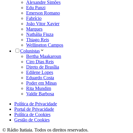
Alexandre Simões
Edu Panzi
Emerson Romano
Fabrício
João Vitor Xavier
Marques
Nathália Fiuza
Thiago Reis
Wellington Campos
Colunistas
Bertha Maakaroun
Ciro Dias Reis
Direto de Brasília
Edilene Lopes
Eduardo Costa
Poder em Minas
Rita Mundim
Valdir Barbosa
Política de Privacidade
Portal de Privacidade
Política de Cookies
Gestão de Cookies
© Rádio Itatiaia. Todos os direitos reservados.