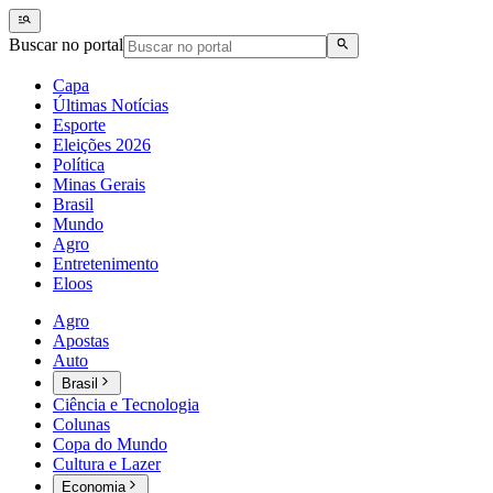
Buscar no portal
Capa
Últimas Notícias
Esporte
Eleições 2026
Política
Minas Gerais
Brasil
Mundo
Agro
Entretenimento
Eloos
Agro
Apostas
Auto
Brasil
Ciência e Tecnologia
Colunas
Copa do Mundo
Cultura e Lazer
Economia