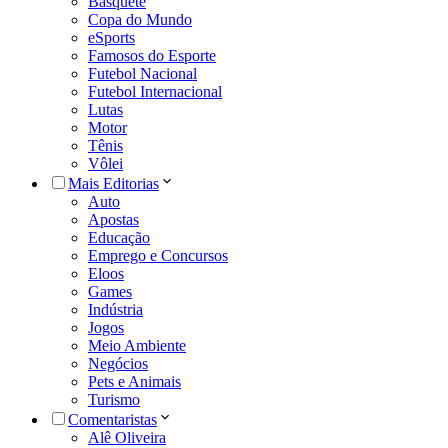
Basquete
Copa do Mundo
eSports
Famosos do Esporte
Futebol Nacional
Futebol Internacional
Lutas
Motor
Tênis
Vôlei
Mais Editorias
Auto
Apostas
Educação
Emprego e Concursos
Eloos
Games
Indústria
Jogos
Meio Ambiente
Negócios
Pets e Animais
Turismo
Comentaristas
Alê Oliveira