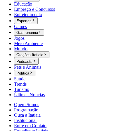
Educação
Emprego e Concursos
Entretenimento
Esportes
Games
Gastronomia
Jogos
Meio Ambiente
Mundo
Orações Itatiaia
Podcasts
Pets e Animais
Política
Saúde
Trends
Turismo
Últimas Notícias
Quem Somos
Programação
Ouça a Itatiaia
Institucional
Entre em Contato
Expediente Itatiaia