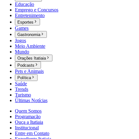
Educação
Emprego e Concursos
Entretenimento
Esportes
Games
Gastronomia
Jogos
Meio Ambiente
Mundo
Orações Itatiaia
Podcasts
Pets e Animais
Política
Saúde
Trends
Turismo
Últimas Notícias
Quem Somos
Programação
Ouça a Itatiaia
Institucional
Entre em Contato
Expediente Itatiaia