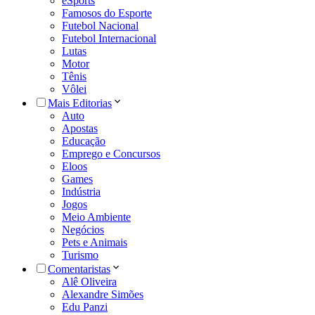
eSports
Famosos do Esporte
Futebol Nacional
Futebol Internacional
Lutas
Motor
Tênis
Vôlei
Mais Editorias
Auto
Apostas
Educação
Emprego e Concursos
Eloos
Games
Indústria
Jogos
Meio Ambiente
Negócios
Pets e Animais
Turismo
Comentaristas
Alê Oliveira
Alexandre Simões
Edu Panzi