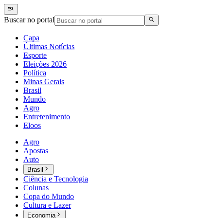
Buscar no portal
Capa
Últimas Notícias
Esporte
Eleições 2026
Política
Minas Gerais
Brasil
Mundo
Agro
Entretenimento
Eloos
Agro
Apostas
Auto
Brasil
Ciência e Tecnologia
Colunas
Copa do Mundo
Cultura e Lazer
Economia