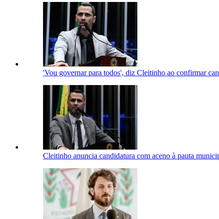
'Vou governar para todos', diz Cleitinho ao confirmar c
Cleitinho anuncia candidatura com aceno à pauta municip