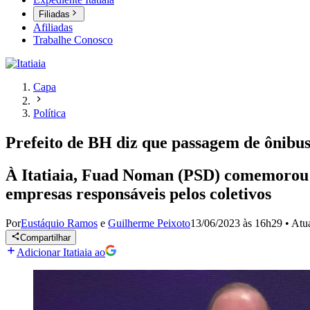
Filiadas
Afiliadas
Trabalhe Conosco
Capa
Política
Prefeito de BH diz que passagem de ônibus
À Itatiaia, Fuad Noman (PSD) comemorou ap
empresas responsáveis pelos coletivos
Por
Eustáquio Ramos
e
Guilherme Peixoto
13/06/2023 às 16h29
•
Atu
Compartilhar
Adicionar Itatiaia ao