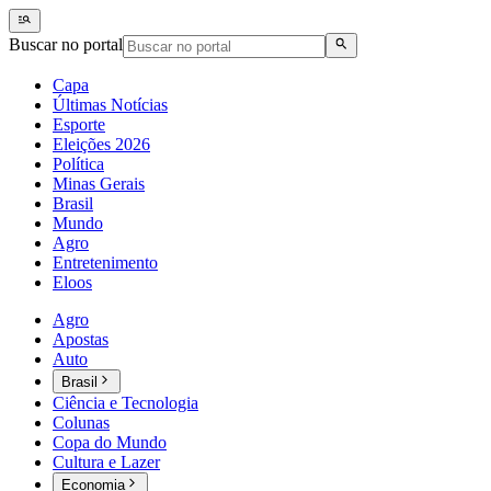
Buscar no portal
Capa
Últimas Notícias
Esporte
Eleições 2026
Política
Minas Gerais
Brasil
Mundo
Agro
Entretenimento
Eloos
Agro
Apostas
Auto
Brasil
Ciência e Tecnologia
Colunas
Copa do Mundo
Cultura e Lazer
Economia