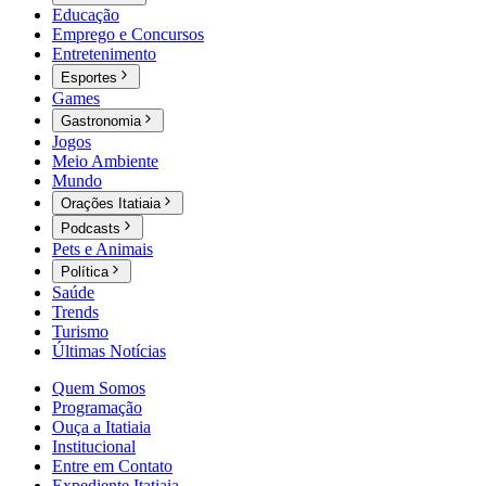
Educação
Emprego e Concursos
Entretenimento
Esportes
Games
Gastronomia
Jogos
Meio Ambiente
Mundo
Orações Itatiaia
Podcasts
Pets e Animais
Política
Saúde
Trends
Turismo
Últimas Notícias
Quem Somos
Programação
Ouça a Itatiaia
Institucional
Entre em Contato
Expediente Itatiaia