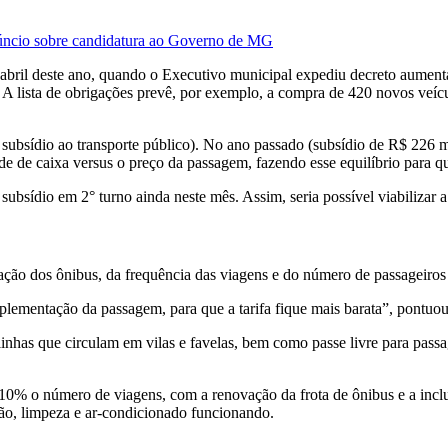
núncio sobre candidatura ao Governo de MG
e abril deste ano, quando o Executivo municipal expediu decreto aumen
s. A lista de obrigações prevê, por exemplo, a compra de 420 novos v
 subsídio ao transporte público). No ano passado (subsídio de R$ 226 
de de caixa versus o preço da passagem, fazendo esse equilíbrio para 
bsídio em 2° turno ainda neste mês. Assim, seria possível viabilizar a 
 dos ônibus, da frequência das viagens e do número de passageiros e
lementação da passagem, para que a tarifa fique mais barata”, pontuou
a linhas que circulam em vilas e favelas, bem como passe livre para pa
 10% o número de viagens, com a renovação da frota de ônibus e a inc
ão, limpeza e ar-condicionado funcionando.