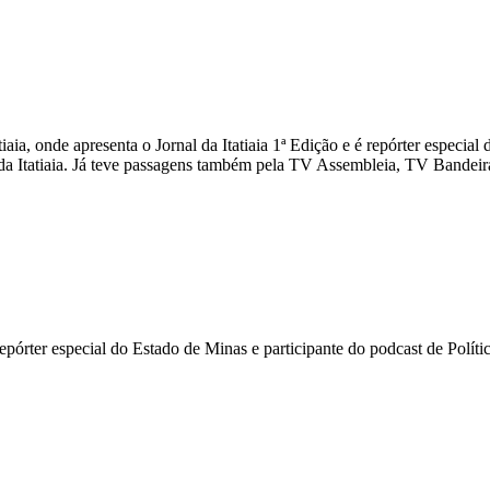
iaia, onde apresenta o Jornal da Itatiaia 1ª Edição e é repórter especi
a Itatiaia. Já teve passagens também pela TV Assembleia, TV Bandeira
i repórter especial do Estado de Minas e participante do podcast de Pol