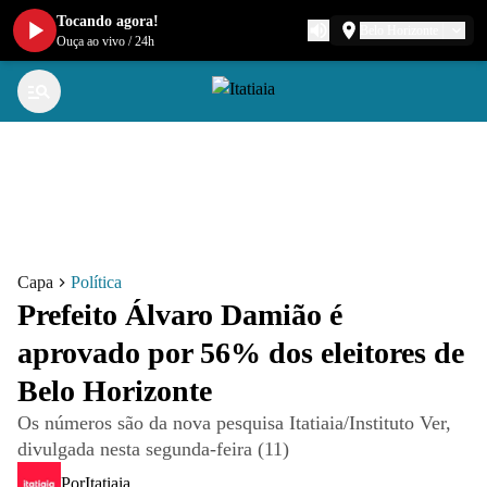
Tocando agora!
Belo Horizonte
Ouça ao vivo
/
24h
Capa
Política
Prefeito Álvaro Damião é
aprovado por 56% dos eleitores de
Belo Horizonte
Os números são da nova pesquisa Itatiaia/Instituto Ver,
divulgada nesta segunda-feira (11)
Por
Itatiaia