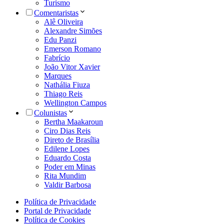
Turismo
Comentaristas
Alê Oliveira
Alexandre Simões
Edu Panzi
Emerson Romano
Fabrício
João Vitor Xavier
Marques
Nathália Fiuza
Thiago Reis
Wellington Campos
Colunistas
Bertha Maakaroun
Ciro Dias Reis
Direto de Brasília
Edilene Lopes
Eduardo Costa
Poder em Minas
Rita Mundim
Valdir Barbosa
Política de Privacidade
Portal de Privacidade
Política de Cookies