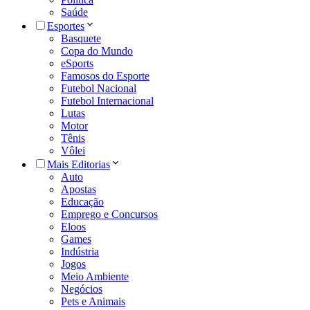
Saúde
Esportes
Basquete
Copa do Mundo
eSports
Famosos do Esporte
Futebol Nacional
Futebol Internacional
Lutas
Motor
Tênis
Vôlei
Mais Editorias
Auto
Apostas
Educação
Emprego e Concursos
Eloos
Games
Indústria
Jogos
Meio Ambiente
Negócios
Pets e Animais