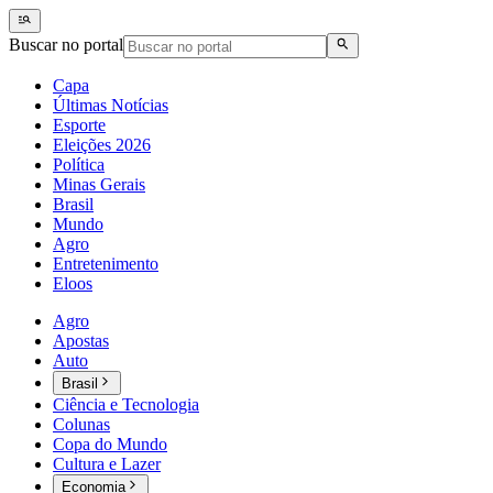
Buscar no portal
Capa
Últimas Notícias
Esporte
Eleições 2026
Política
Minas Gerais
Brasil
Mundo
Agro
Entretenimento
Eloos
Agro
Apostas
Auto
Brasil
Ciência e Tecnologia
Colunas
Copa do Mundo
Cultura e Lazer
Economia