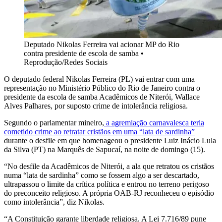
Deputado Nikolas Ferreira vai acionar MP do Rio
contra presidente de escola de samba
•
Reprodução/Redes Sociais
O deputado federal Nikolas Ferreira (PL) vai entrar com uma
representação no Ministério Público do Rio de Janeiro contra o
presidente da escola de samba Acadêmicos de Niterói, Wallace
Alves Palhares, por suposto crime de intolerância religiosa.
Segundo o parlamentar mineiro,
a agremiação carnavalesca teria
cometido crime ao retratar cristãos em uma “lata de sardinha”
durante o desfile em que homenageou o presidente Luiz Inácio Lula
da Silva (PT) na Marquês de Sapucaí, na noite de domingo (15).
“No desfile da Acadêmicos de Niterói, a ala que retratou os cristãos
numa “lata de sardinha” como se fossem algo a ser descartado,
ultrapassou o limite da crítica política e entrou no terreno perigoso
do preconceito religioso. A própria OAB-RJ reconheceu o episódio
como intolerância”, diz Nikolas.
“A Constituição garante liberdade religiosa. A Lei 7.716/89 pune