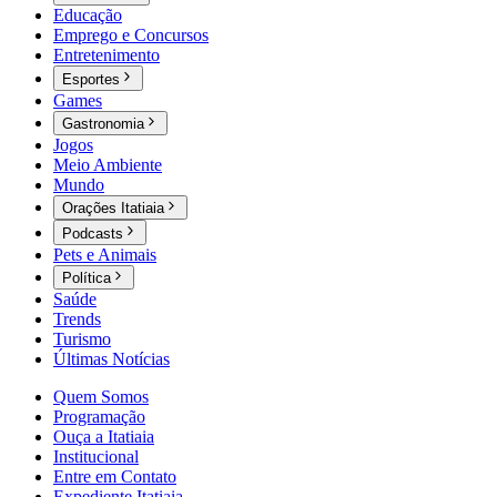
Educação
Emprego e Concursos
Entretenimento
Esportes
Games
Gastronomia
Jogos
Meio Ambiente
Mundo
Orações Itatiaia
Podcasts
Pets e Animais
Política
Saúde
Trends
Turismo
Últimas Notícias
Quem Somos
Programação
Ouça a Itatiaia
Institucional
Entre em Contato
Expediente Itatiaia