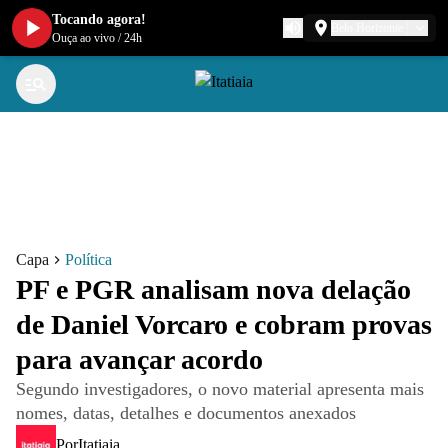
Tocando agora!
Belo Horizonte
Ouça ao vivo
/
24h
Capa
Política
PF e PGR analisam nova delação
de Daniel Vorcaro e cobram provas
para avançar acordo
Segundo investigadores, o novo material apresenta mais
nomes, datas, detalhes e documentos anexados
Por
Itatiaia