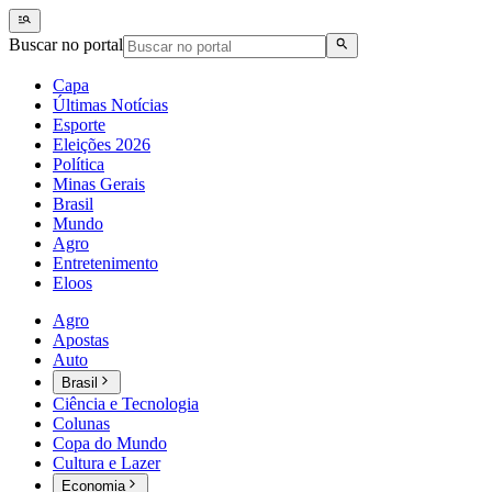
Buscar no portal
Capa
Últimas Notícias
Esporte
Eleições 2026
Política
Minas Gerais
Brasil
Mundo
Agro
Entretenimento
Eloos
Agro
Apostas
Auto
Brasil
Ciência e Tecnologia
Colunas
Copa do Mundo
Cultura e Lazer
Economia