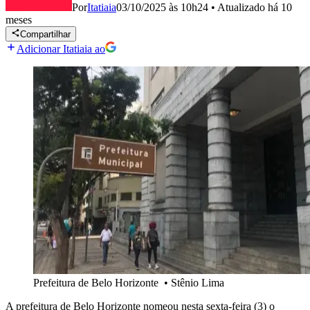
Por
Itatiaia
03/10/2025 às 10h24
•
Atualizado
há 10
meses
Compartilhar
Adicionar Itatiaia ao
Prefeitura de Belo Horizonte
•
Stênio Lima
A prefeitura de Belo Horizonte nomeou nesta sexta-feira (3) o