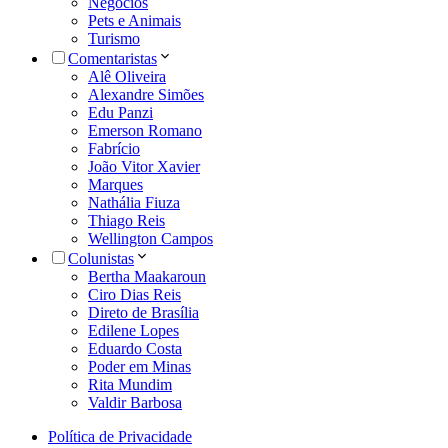
Negócios
Pets e Animais
Turismo
Comentaristas
Alê Oliveira
Alexandre Simões
Edu Panzi
Emerson Romano
Fabrício
João Vitor Xavier
Marques
Nathália Fiuza
Thiago Reis
Wellington Campos
Colunistas
Bertha Maakaroun
Ciro Dias Reis
Direto de Brasília
Edilene Lopes
Eduardo Costa
Poder em Minas
Rita Mundim
Valdir Barbosa
Política de Privacidade