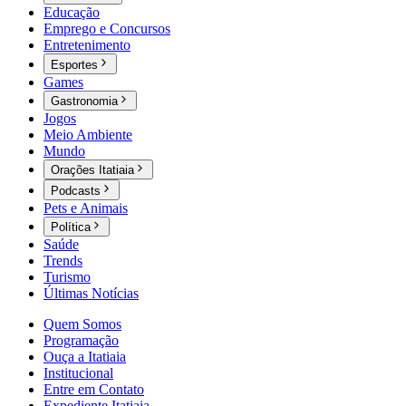
Educação
Emprego e Concursos
Entretenimento
Esportes
Games
Gastronomia
Jogos
Meio Ambiente
Mundo
Orações Itatiaia
Podcasts
Pets e Animais
Política
Saúde
Trends
Turismo
Últimas Notícias
Quem Somos
Programação
Ouça a Itatiaia
Institucional
Entre em Contato
Expediente Itatiaia