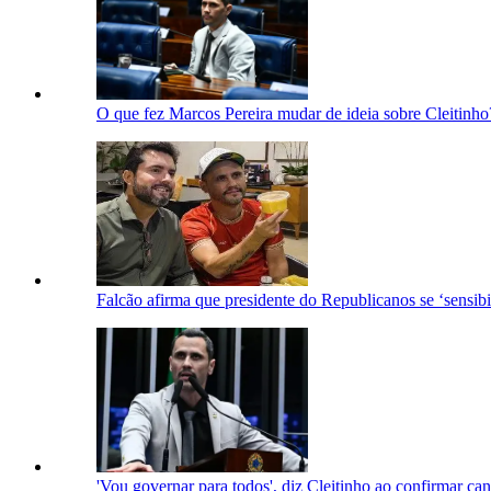
O que fez Marcos Pereira mudar de ideia sobre Cleitinho
Falcão afirma que presidente do Republicanos se ‘sensib
'Vou governar para todos', diz Cleitinho ao confirmar c