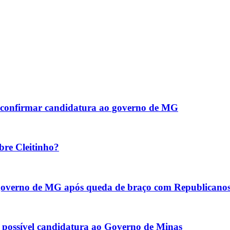
ao confirmar candidatura ao governo de MG
bre Cleitinho?
o governo de MG após queda de braço com Republicano
re possível candidatura ao Governo de Minas