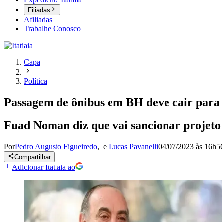
Filiadas
Afiliadas
Trabalhe Conosco
Capa
Política
Passagem de ônibus em BH deve cair para R
Fuad Noman diz que vai sancionar projeto
Por
Pedro Augusto Figueiredo
,
e
Lucas Pavanelli
04/07/2023 às 16h5
Compartilhar
Adicionar Itatiaia ao