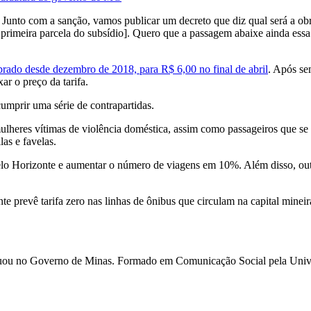
. Junto com a sanção, vamos publicar um decreto que diz qual será a ob
rimeira parcela do subsídio]. Quero que a passagem abaixe ainda essa
brado desde dezembro de 2018, para R$ 6,00 no final de abril
. Após se
r o preço da tarifa.
umprir uma série de contrapartidas.
a mulheres vítimas de violência doméstica, assim como passageiros que
as e favelas.
lo Horizonte e aumentar o número de viagens em 10%. Além disso, out
 prevê tarifa zero nas linhas de ônibus que circulam na capital mineir
 e atuou no Governo de Minas. Formado em Comunicação Social pela U