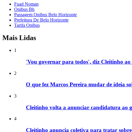
Fuad Noman
Onibus Bh
Passagem Onibus Belo Horizonte
Prefeitura De Belo Horizonte
Tarifa Onibus
Mais Lidas
1
'Vou governar para todos', diz Cleitinho 
2
O que fez Marcos Pereira mudar de ideia so
3
Cleitinho volta a anunciar candidatura a
4
Cleitinho anuncia coletiva para tratar sob