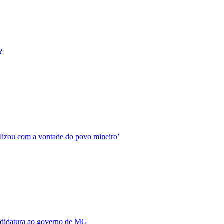
?
ilizou com a vontade do povo mineiro’
andidatura ao governo de MG