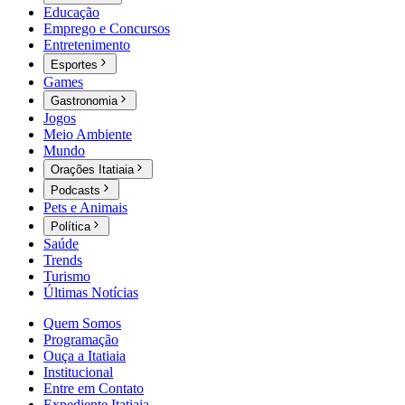
Educação
Emprego e Concursos
Entretenimento
Esportes
Games
Gastronomia
Jogos
Meio Ambiente
Mundo
Orações Itatiaia
Podcasts
Pets e Animais
Política
Saúde
Trends
Turismo
Últimas Notícias
Quem Somos
Programação
Ouça a Itatiaia
Institucional
Entre em Contato
Expediente Itatiaia