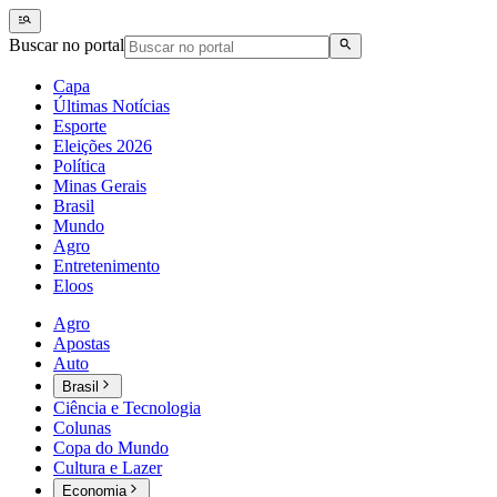
Buscar no portal
Capa
Últimas Notícias
Esporte
Eleições 2026
Política
Minas Gerais
Brasil
Mundo
Agro
Entretenimento
Eloos
Agro
Apostas
Auto
Brasil
Ciência e Tecnologia
Colunas
Copa do Mundo
Cultura e Lazer
Economia