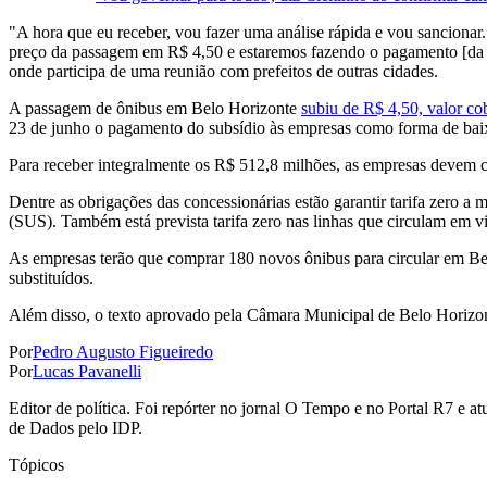
"A hora que eu receber, vou fazer uma análise rápida e vou sancionar
preço da passagem em R$ 4,50 e estaremos fazendo o pagamento [da p
onde participa de uma reunião com prefeitos de outras cidades.
A passagem de ônibus em Belo Horizonte
subiu de R$ 4,50, valor co
23 de junho o pagamento do subsídio às empresas como forma de baixa
Para receber integralmente os R$ 512,8 milhões, as empresas devem c
Dentre as obrigações das concessionárias estão garantir tarifa zero 
(SUS). Também está prevista tarifa zero nas linhas que circulam em vil
As empresas terão que comprar 180 novos ônibus para circular em Be
substituídos.
Além disso, o texto aprovado pela Câmara Municipal de Belo Horizonte
Por
Pedro Augusto Figueiredo
Por
Lucas Pavanelli
Editor de política. Foi repórter no jornal O Tempo e no Portal R7
de Dados pelo IDP.
Tópicos